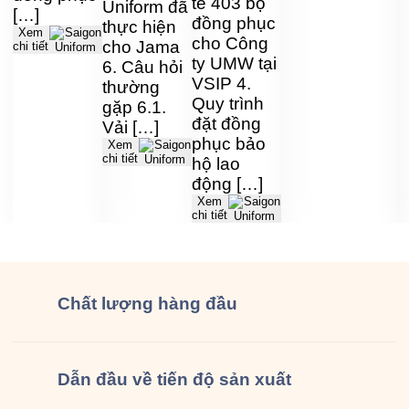
tế 403 bộ
Uniform đã
[…]
đồng phục
thực hiện
Xem
cho Công
cho Jama
chi tiết
ty UMW tại
6. Câu hỏi
VSIP 4.
thường
Quy trình
gặp 6.1.
đặt đồng
Vải […]
phục bảo
Xem
chi tiết
hộ lao
động […]
Xem
chi tiết
Chất lượng
hàng đầu
Dẫn đầu về tiến độ sản xuất