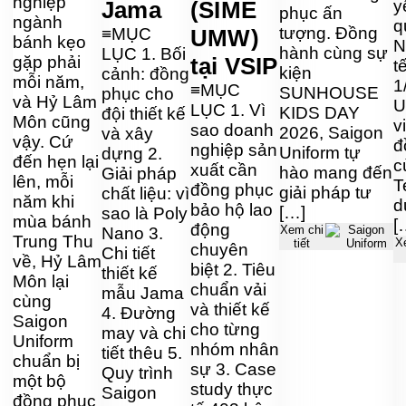
nghiệp
Jama
(SIME
y
phục ấn
ngành
q
tượng. Đồng
≡MỤC
UMW)
bánh kẹo
N
hành cùng sự
LỤC 1. Bối
gặp phải
tại VSIP
t
kiện
cảnh: đồng
mỗi năm,
1
≡MỤC
SUNHOUSE
phục cho
và Hỷ Lâm
U
LỤC 1. Vì
KIDS DAY
đội thiết kế
Môn cũng
v
sao doanh
2026, Saigon
và xây
vậy. Cứ
đ
nghiệp sản
Uniform tự
dựng 2.
đến hẹn lại
c
xuất cần
hào mang đến
Giải pháp
lên, mỗi
T
đồng phục
giải pháp tư
chất liệu: vì
năm khi
d
bảo hộ lao
[…]
sao là Poly
mùa bánh
[
động
Xem chi
Nano 3.
Trung Thu
X
tiết
chuyên
Chi tiết
về, Hỷ Lâm
biệt 2. Tiêu
thiết kế
Môn lại
chuẩn vải
mẫu Jama
cùng
và thiết kế
4. Đường
Saigon
cho từng
may và chi
Uniform
nhóm nhân
tiết thêu 5.
chuẩn bị
sự 3. Case
Quy trình
một bộ
study thực
Saigon
đồng phục