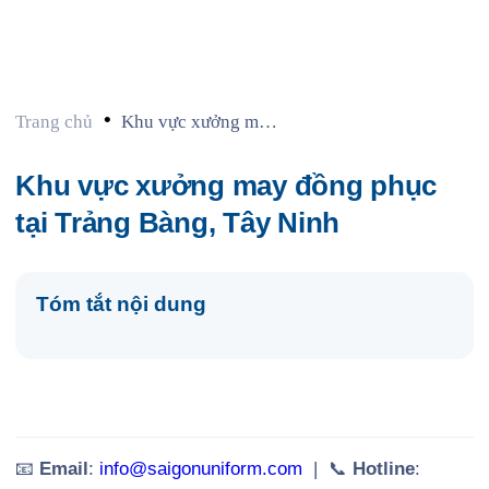
•
Trang chủ
Khu vực xưởng may
đồng phục tại Trảng
Bàng, Tây Ninh
Khu vực xưởng may đồng phục
tại Trảng Bàng, Tây Ninh
Tóm tắt nội dung
📧
Email
:
info@saigonuniform.com
| 📞
Hotline
: