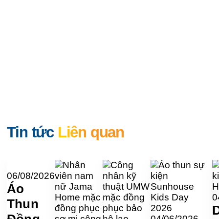
Tin tức
Liên quan
06/08/2026
Áo
0
Thun
Đồng
04/06/2026