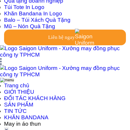
Quà tặng doanh nghiệp
Túi Tote In Logo
Khăn Bandana In Logo
Balo – Túi Xách Quà Tặng
Mũ – Nón Quà Tặng
Liên hệ ngay
Trang chủ
GIỚI THIỆU
ĐỐI TÁC KHÁCH HÀNG
SẢN PHẨM
TIN TỨC
KHĂN BANDANA
May in áo thun