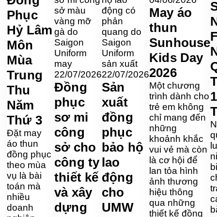
S
May áo
Phục
thun
Hỷ Lâm
Sunhouse
Môn
Kids Day
Mùa
2026
Trung
22/07/2026
22/07/2026
T
Đồng
Sản
Một chương
Thu
1
trình dành cho
phục
xuất
Năm
trẻ em không
sơ mi
đồng
chỉ mang đến
Thứ 3
N
những
công
phục
Đặt may
q
khoảnh khắc
áo thun
sở cho
bảo hộ
l
vui vẻ mà còn
đồng phục
n
công ty
lao
là cơ hội để
theo mùa
b
lan tỏa hình
thiết kế
động
vụ là bài
c
ảnh thương
toán mà
t
và xây
cho
hiệu thông
nhiều
c
qua những
dựng
UMW
doanh
b
thiết kế đồng