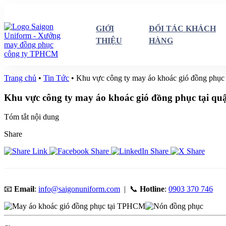
GIỚI
ĐỐI TÁC KHÁCH
THIỆU
HÀNG
Trang chủ
•
Tin Tức
•
Khu vực công ty may áo khoác gió đồng phục 
Khu vực công ty may áo khoác gió đồng phục tại qu
Tóm tắt nội dung
Share
📧
Email
:
info@saigonuniform.com
| 📞
Hotline
:
0903 370 746