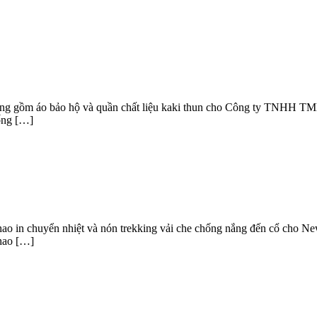
 động gồm áo bảo hộ và quần chất liệu kaki thun cho Công ty TNHH
ống […]
hao in chuyển nhiệt và nón trekking vải che chống nắng đến cổ cho 
thao […]