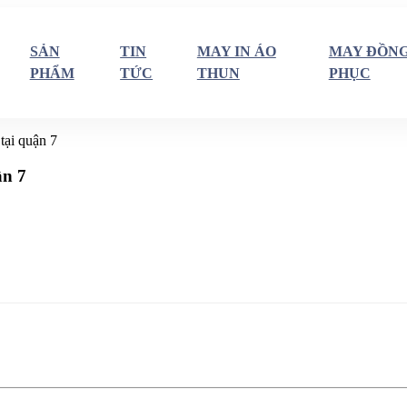
SẢN
TIN
MAY IN ÁO
MAY ĐỒN
PHẨM
TỨC
THUN
PHỤC
tại quận 7
ận 7