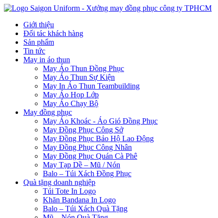
Giới thiệu
Đối tác khách hàng
Sản phẩm
Tin tức
May in áo thun
May Áo Thun Đồng Phục
May Áo Thun Sự Kiện
May In Áo Thun Teambuilding
May Áo Họp Lớp
May Áo Chạy Bộ
May đồng phục
May Áo Khoác - Áo Gió Đồng Phục
May Đồng Phục Công Sở
May Đồng Phục Bảo Hộ Lao Động
May Đồng Phục Công Nhân
May Đồng Phục Quán Cà Phê
May Tạp Dề – Mũ / Nón
Balo – Túi Xách Đồng Phục
Quà tặng doanh nghiệp
Túi Tote In Logo
Khăn Bandana In Logo
Balo – Túi Xách Quà Tặng
Mũ – Nón Quà Tặng