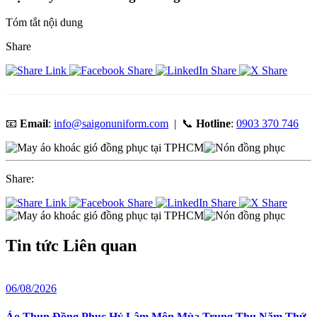
Tóm tắt nội dung
Share
📧
Email
:
info@saigonuniform.com
| 📞
Hotline
:
0903 370 746
Share:
Tin tức
Liên quan
06/08/2026
2
Áo Thun Đồng Phục Hỷ Lâm Môn Mùa Trung Thu Năm Thứ