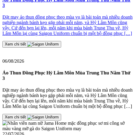
3
Đ
Đặt may áo thun đồng phục theo mùa vụ là bài toán mà nhiều doanh
nghiệp ngành bánh kẹo gặp phải mỗi năm, và Hỷ Lâm Môn cũng
≡
vậy. Cứ đến hẹn lại lên, mỗi năm khi mùa bánh Trung Thu về, Hỷ
2
Lâm Môn lại cùng Saigon Uniform chuẩn bị một bộ đồng phục […]
J
t
Xem chi tiết
06/08/2026
Áo Thun Đồng Phục Hỷ Lâm Môn Mùa Trung Thu Năm Thứ
3
Đặt may áo thun đồng phục theo mùa vụ là bài toán mà nhiều doanh
nghiệp ngành bánh kẹo gặp phải mỗi năm, và Hỷ Lâm Môn cũng
vậy. Cứ đến hẹn lại lên, mỗi năm khi mùa bánh Trung Thu về, Hỷ
Lâm Môn lại cùng Saigon Uniform chuẩn bị một bộ đồng phục […]
Xem chi tiết
22/07/2026