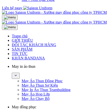
Liên hệ ngay
Trang chủ
GIỚI THIỆU
ĐỐI TÁC KHÁCH HÀNG
SẢN PHẨM
TIN TỨC
KHĂN BANDANA
May in áo thun
May Áo Thun Đồng Phục
May Áo Thun Sự Kiện
May In Áo Thun Teambuilding
May Áo Họp Lớp
May Áo Chạy Bộ
May đồng phục