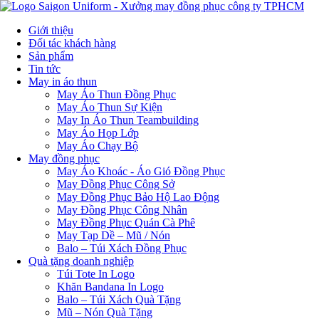
Giới thiệu
Đối tác khách hàng
Sản phẩm
Tin tức
May in áo thun
May Áo Thun Đồng Phục
May Áo Thun Sự Kiện
May In Áo Thun Teambuilding
May Áo Họp Lớp
May Áo Chạy Bộ
May đồng phục
May Áo Khoác - Áo Gió Đồng Phục
May Đồng Phục Công Sở
May Đồng Phục Bảo Hộ Lao Động
May Đồng Phục Công Nhân
May Đồng Phục Quán Cà Phê
May Tạp Dề – Mũ / Nón
Balo – Túi Xách Đồng Phục
Quà tặng doanh nghiệp
Túi Tote In Logo
Khăn Bandana In Logo
Balo – Túi Xách Quà Tặng
Mũ – Nón Quà Tặng