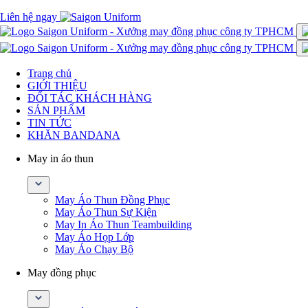
Liên hệ ngay
Trang chủ
GIỚI THIỆU
ĐỐI TÁC KHÁCH HÀNG
SẢN PHẨM
TIN TỨC
KHĂN BANDANA
May in áo thun
May Áo Thun Đồng Phục
May Áo Thun Sự Kiện
May In Áo Thun Teambuilding
May Áo Họp Lớp
May Áo Chạy Bộ
May đồng phục