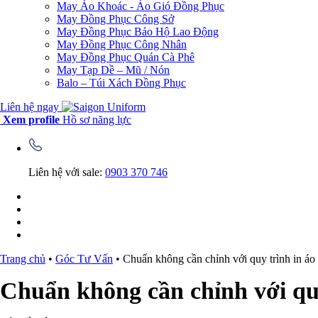
May Áo Khoác - Áo Gió Đồng Phục
May Đồng Phục Công Sở
May Đồng Phục Bảo Hộ Lao Động
May Đồng Phục Công Nhân
May Đồng Phục Quán Cà Phê
May Tạp Dề – Mũ / Nón
Balo – Túi Xách Đồng Phục
Liên hệ ngay
Xem profile
Hồ sơ năng lực
Liên hệ với sale:
0903 370 746
Trang chủ
•
Góc Tư Vấn
•
Chuẩn không cần chỉnh với quy trình in áo
Chuẩn không cần chỉnh với quy