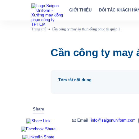
GIỚI THIỆU
ĐỐI TÁC KHÁCH HÀ
•
Trang chủ
Cần công ty may áo thun đồng phục tại quận 1
Cần công ty may 
Tóm tắt nội dung
Share
📧
Email
:
info@saigonuniform.com
|