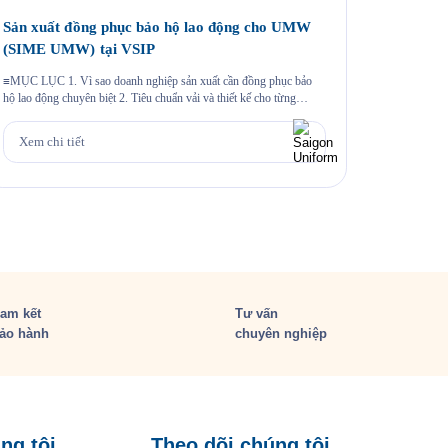
Sản xuất đồng phục bảo hộ lao động cho UMW
May áo 
(SIME UMW) tại VSIP
Một chương
khoảnh khắc
≡MỤC LỤC 1. Vì sao doanh nghiệp sản xuất cần đồng phục bảo
hiệu thông 
hộ lao động chuyên biệt 2. Tiêu chuẩn vải và thiết kế cho từng
cùng sự k
nhóm nhân sự 3. Case study thực tế 403 bộ đồng phục cho Công ty
Xem chi
hào mang đ
UMW tại VSIP 4. Quy trình đặt đồng phục bảo hộ lao động […]
Xem chi tiết
am kết
Tư vấn
ảo hành
chuyên nghiệp
ng tôi
Theo dõi chúng tôi