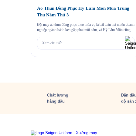
Áo Thun Đồng Phục Hỷ Lâm Môn Mùa Trung
Thu Năm Thứ 3
Đặt may áo thun đồng phục theo mùa vụ là bài toán mà nhiều doanh
nghiệp ngành bánh kẹo gặp phải mỗi năm, và Hỷ Lâm Môn cũng
vậy. Cứ đến hẹn lại lên, mỗi năm khi mùa bánh Trung Thu về, Hỷ
Lâm Môn lại cùng Saigon Uniform chuẩn bị một bộ đồng phục […]
Xem chi tiết
Chất lượng
Dẫn đầu
hàng đầu
độ sản 