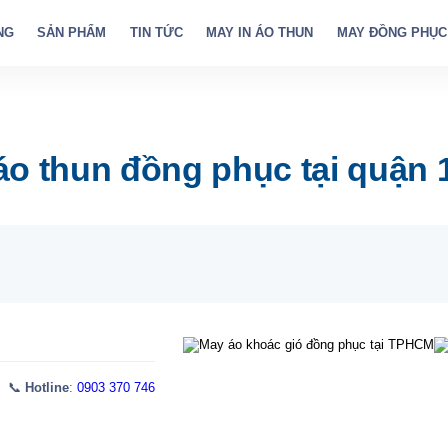
NG
SẢN PHẨM
TIN TỨC
MAY IN ÁO THUN
MAY ĐỒNG PHỤC
áo thun đồng phục tại quận 
 📞
Hotline
:
0903 370 746