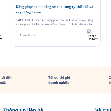
Đồng phục sơ mi công sở cho công ty thiết kế và
xây dựng Jama
≡MỤC LỤC 1. Bối cảnh: đồng phục cho đội thiết kế và xây dựng
2. Giải pháp chất liệu: vì sao là Poly Nano 3. Chi tiết thiết kế mẫu
Jama 4. Đường may và chi tiết thêu 5. Quy trình Saigon Uniform đã
thực hiện cho Jama 6. Câu hỏi thường gặp 6.1. Vải […]
Xem chi tiết
 về tiến
Tối ưu chi phí
C
xuất
doanh nghiệp
b
Thông tin liên hệ
Về chú