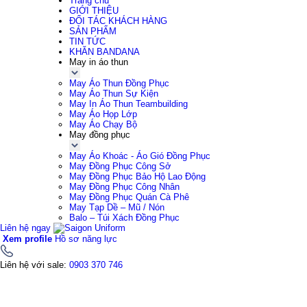
Trang chủ
GIỚI THIỆU
ĐỐI TÁC KHÁCH HÀNG
SẢN PHẨM
TIN TỨC
KHĂN BANDANA
May in áo thun
May Áo Thun Đồng Phục
May Áo Thun Sự Kiện
May In Áo Thun Teambuilding
May Áo Họp Lớp
May Áo Chạy Bộ
May đồng phục
May Áo Khoác - Áo Gió Đồng Phục
May Đồng Phục Công Sở
May Đồng Phục Bảo Hộ Lao Động
May Đồng Phục Công Nhân
May Đồng Phục Quán Cà Phê
May Tạp Dề – Mũ / Nón
Balo – Túi Xách Đồng Phục
Liên hệ ngay
Xem profile
Hồ sơ năng lực
Liên hệ với sale:
0903 370 746