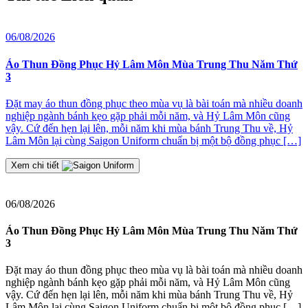
06/08/2026
2
Áo Thun Đồng Phục Hỷ Lâm Môn Mùa Trung Thu Năm Thứ
3
Đ
Đặt may áo thun đồng phục theo mùa vụ là bài toán mà nhiều doanh
nghiệp ngành bánh kẹo gặp phải mỗi năm, và Hỷ Lâm Môn cũng
≡
vậy. Cứ đến hẹn lại lên, mỗi năm khi mùa bánh Trung Thu về, Hỷ
2
Lâm Môn lại cùng Saigon Uniform chuẩn bị một bộ đồng phục […]
J
t
Xem chi tiết
06/08/2026
Áo Thun Đồng Phục Hỷ Lâm Môn Mùa Trung Thu Năm Thứ
3
Đặt may áo thun đồng phục theo mùa vụ là bài toán mà nhiều doanh
nghiệp ngành bánh kẹo gặp phải mỗi năm, và Hỷ Lâm Môn cũng
vậy. Cứ đến hẹn lại lên, mỗi năm khi mùa bánh Trung Thu về, Hỷ
Lâm Môn lại cùng Saigon Uniform chuẩn bị một bộ đồng phục […]