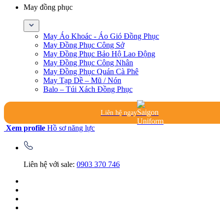
May đồng phục
May Áo Khoác - Áo Gió Đồng Phục
May Đồng Phục Công Sở
May Đồng Phục Bảo Hộ Lao Động
May Đồng Phục Công Nhân
May Đồng Phục Quán Cà Phê
May Tạp Dề – Mũ / Nón
Balo – Túi Xách Đồng Phục
Liên hệ ngay
Xem profile
Hồ sơ năng lực
Liên hệ với sale:
0903 370 746