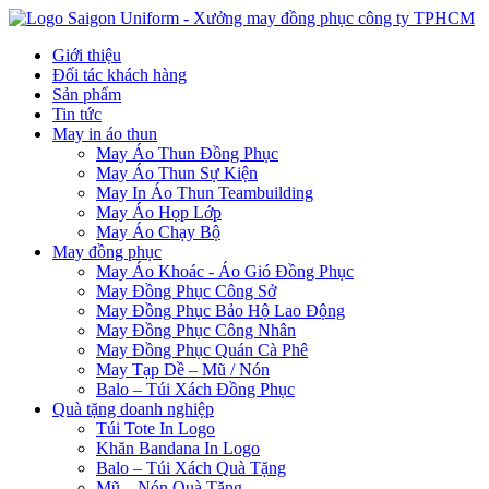
Giới thiệu
Đối tác khách hàng
Sản phẩm
Tin tức
May in áo thun
May Áo Thun Đồng Phục
May Áo Thun Sự Kiện
May In Áo Thun Teambuilding
May Áo Họp Lớp
May Áo Chạy Bộ
May đồng phục
May Áo Khoác - Áo Gió Đồng Phục
May Đồng Phục Công Sở
May Đồng Phục Bảo Hộ Lao Động
May Đồng Phục Công Nhân
May Đồng Phục Quán Cà Phê
May Tạp Dề – Mũ / Nón
Balo – Túi Xách Đồng Phục
Quà tặng doanh nghiệp
Túi Tote In Logo
Khăn Bandana In Logo
Balo – Túi Xách Quà Tặng
Mũ – Nón Quà Tặng