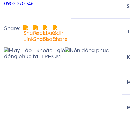
0903 370 746
Share:
T
M