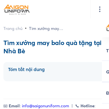
•
Trang chủ
Tìm xưởng may
balo quà tặng tại
Nhà Bè
Tìm xưởng may balo quà tặng tại
Nhà Bè
Tóm tắt nội dung
G
Đ
📧
Email
:
info@saigonuniform.com
| 📞
Hotline
: