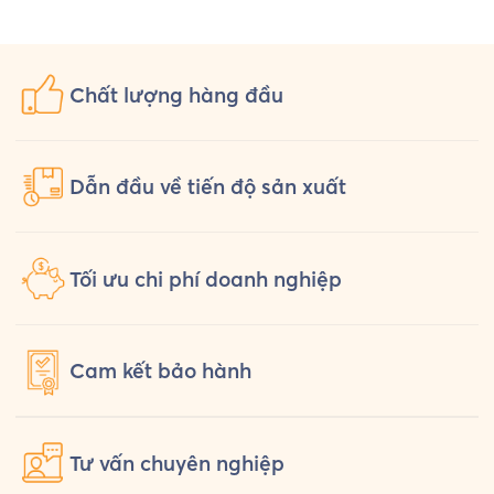
Uniform chuẩn bị một bộ đồng phục
hỏi th
[…]
Chất lượng
hàng đầu
Dẫn đầu về tiến độ sản xuất
Tối ưu chi phí doanh nghiệp
Cam kết
bảo hành
Tư vấn
chuyên nghiệp