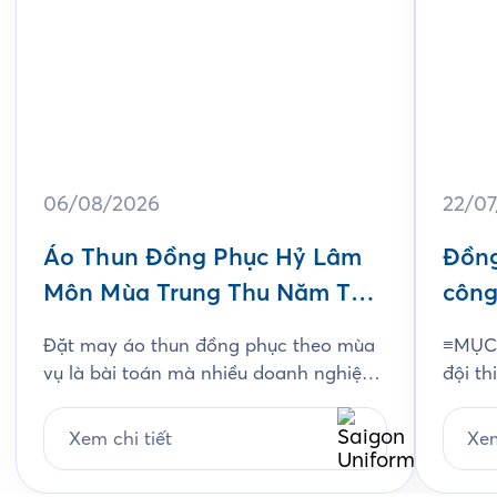
06/08/2026
22/0
Áo Thun Đồng Phục Hỷ Lâm
Đồng
Môn Mùa Trung Thu Năm Thứ
công
3
Jam
Đặt may áo thun đồng phục theo mùa
≡MỤC 
vụ là bài toán mà nhiều doanh nghiệp
đội th
ngành bánh kẹo gặp phải mỗi năm, và
chất l
Hỷ Lâm Môn cũng vậy. Cứ đến hẹn lại
thiết
Xem chi tiết
Xem
lên, mỗi năm khi mùa bánh Trung Thu
chi ti
về, Hỷ Lâm Môn lại cùng Saigon
Unifo