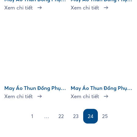
High Tide
MT Group
Xem chi tiết
Xem chi tiết
May Áo Thun Đồng Phục
May Áo Thun Đồng Phục
Air Filtech – We Are Team
Indoguna – Vina Food
Xem chi tiết
Xem chi tiết
Service
1
…
22
23
24
25