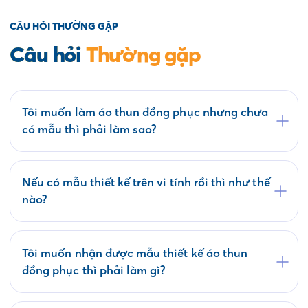
CÂU HỎI THƯỜNG GẶP
Câu hỏi
Thường gặp
Tôi muốn làm áo thun đồng phục nhưng chưa
có mẫu thì phải làm sao?
Quý khách có thể tham khảo các mẫu áo đồng
phục có sẵn tại website saigonuniform.com hoặc
đến trực tiếp văn phòng Saigon Uniform tại địa
Nếu có mẫu thiết kế trên vi tính rồi thì như thế
chỉ 21/6 Lê Thị Hà, Thới Tam Thôn, Hóc Môn để
nào?
lựa chọn cho mình một mẫu áo thun đồng phục.
Bộ phận thiết kế của Saigon Uniform sẽ kiểm tra
mẫu của Quý khách có phù hợp về kỹ thuật in áo
thun đồng phục không? Nếu duyệt mẫu chúng tôi
Tôi muốn nhận được mẫu thiết kế áo thun
sẽ tiến hành ký kết hợp đồng và sản xuất hàng
đồng phục thì phải làm gì?
loạt trong thời gian phù hợp.
Saigon Uniform làm việc theo Quy trình bao gồm
các bước: