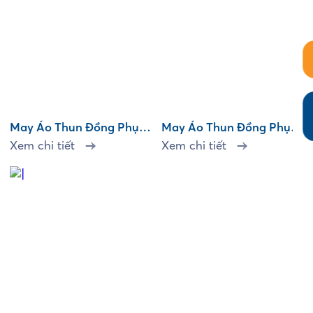
May Áo Thun Đồng Phục
May Áo Thun Đồng Phục
SmartHome
Minh Phương
Xem chi tiết
Xem chi tiết