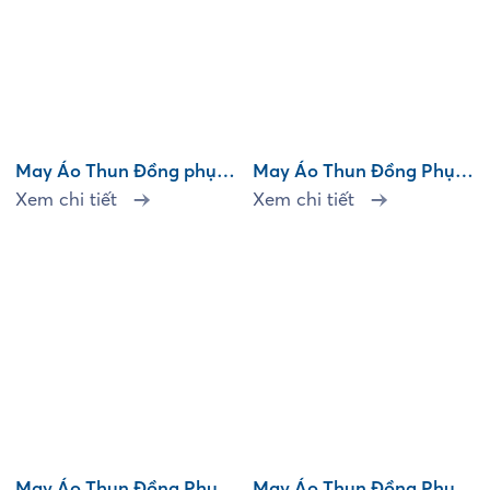
May Áo Thun Đồng phục
May Áo Thun Đồng Phục
Aisa Group Lần 2
D Decor – Thiết Kế Nội
Xem chi tiết
Xem chi tiết
Thất
May Áo Thun Đồng Phục
May Áo Thun Đồng Phục