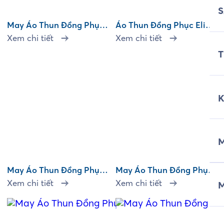
May Áo Thun Đồng Phục
Áo Thun Đồng Phục Elite
Phượng Hoàng
Vacations
Xem chi tiết
Xem chi tiết
T
M
May Áo Thun Đồng Phục
May Áo Thun Đồng Phục
LienViet PostBank
Philips
Xem chi tiết
Xem chi tiết