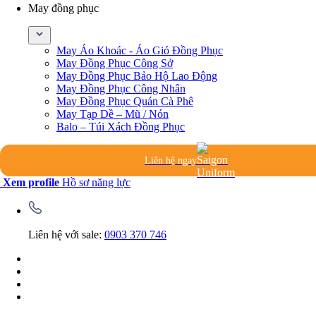
May đồng phục
May Áo Khoác - Áo Gió Đồng Phục
May Đồng Phục Công Sở
May Đồng Phục Bảo Hộ Lao Động
May Đồng Phục Công Nhân
May Đồng Phục Quán Cà Phê
May Tạp Dề – Mũ / Nón
Balo – Túi Xách Đồng Phục
Liên hệ ngay
Xem profile
Hồ sơ năng lực
Liên hệ với sale:
0903 370 746