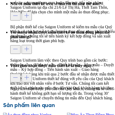
website saigonuniform.com hoặc đến trực tiếp văn phòng
Nếu có mẫu thiết kế trên vi tính rồi thì như thế nào?
Saigon Uniform tại địa chỉ 21/6 Lê Thị Hà, Thới Tam Thôn,
Hóc Môn để lựa chọn cho mình một mẫu áo thun đồng phục.
Bộ phận thiết kế của Saigon Uniform sẽ kiểm tra mẫu của Quý
khách có phù hợp về kỹ thuật in áo thun đồng phục không? Nếu
Tôi muốn nhận được mẫu thiết kế áo thun đồng phục thì
duyệt mẫu chúng tôi sẽ tiến hành ký kết hợp đồng và sản xuất
phải làm gì?
hàng loạt trong thời gian phù hợp.
Saigon Uniform làm việc theo Quy trình bao gồm các bước:
Gửi yêu cầu – Nhận tư vấn – Thiết kế mẫu – May mẫu – Duyệt
Thời gian nhận được mẫu thiết kế là mấy ngày?
mẫu – Ký hợp đồng – Tiến hành sản xuất – Giao hàng
Quý khách hàng khi trải qua 2 bước đầu sẽ nhận được mẫu thiết
kế do Saigon Uniform thiết kế đúng với yêu cầu của Quý khách
khi trao đổi với nhân viên ở bước Tư vấn. Chúng tôi cam kết
thiết kế và chỉnh sửa mẫu cho đến khi Quý khách hàng hài lòng.
Ngay khi nhận được yêu cầu của Quý khách, chúng tôi sẽ tiến
hành thiết kế không giới hạn số lượng tối đa. Trong vòng 30’
Saigon Uniform sẽ chuyển thông tin mẫu đến Quý khách hàng.
Sản phẩm liên quan