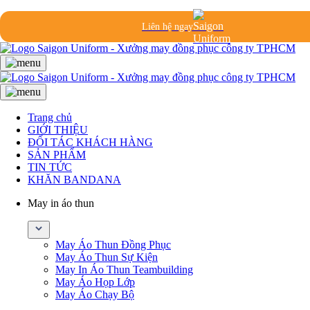
Liên hệ ngay
Trang chủ
GIỚI THIỆU
ĐỐI TÁC KHÁCH HÀNG
SẢN PHẨM
TIN TỨC
KHĂN BANDANA
May in áo thun
May Áo Thun Đồng Phục
May Áo Thun Sự Kiện
May In Áo Thun Teambuilding
May Áo Họp Lớp
May Áo Chạy Bộ