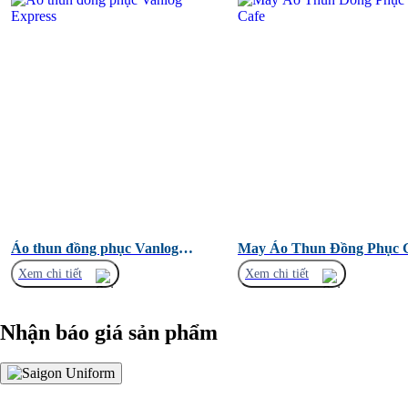
Áo thun đồng phục Vanlog
May Áo Thun Đồng Phục 
Express
Cafe
Xem chi tiết
Xem chi tiết
Nhận báo giá sản phẩm