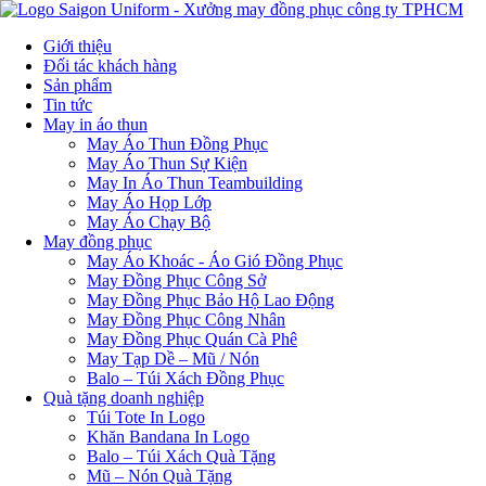
Giới thiệu
Đối tác khách hàng
Sản phẩm
Tin tức
May in áo thun
May Áo Thun Đồng Phục
May Áo Thun Sự Kiện
May In Áo Thun Teambuilding
May Áo Họp Lớp
May Áo Chạy Bộ
May đồng phục
May Áo Khoác - Áo Gió Đồng Phục
May Đồng Phục Công Sở
May Đồng Phục Bảo Hộ Lao Động
May Đồng Phục Công Nhân
May Đồng Phục Quán Cà Phê
May Tạp Dề – Mũ / Nón
Balo – Túi Xách Đồng Phục
Quà tặng doanh nghiệp
Túi Tote In Logo
Khăn Bandana In Logo
Balo – Túi Xách Quà Tặng
Mũ – Nón Quà Tặng