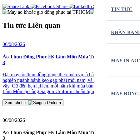
TIN TỨC
Tin tức
Liên quan
KHĂN BAN
06/08/2026
2
Áo Thun Đồng Phục Hỷ Lâm Môn Mùa Trung Thu Năm Thứ
MAY IN ÁO
3
Đ
Đặt may áo thun đồng phục theo mùa vụ là bài toán mà nhiều doanh
nghiệp ngành bánh kẹo gặp phải mỗi năm, và Hỷ Lâm Môn cũng
≡
vậy. Cứ đến hẹn lại lên, mỗi năm khi mùa bánh Trung Thu về, Hỷ
2
Lâm Môn lại cùng Saigon Uniform chuẩn bị một bộ đồng phục […]
J
MAY ĐỒNG
t
Xem chi tiết
06/08/2026
Áo Thun Đồng Phục Hỷ Lâm Môn Mùa Trung Thu Năm Thứ
3