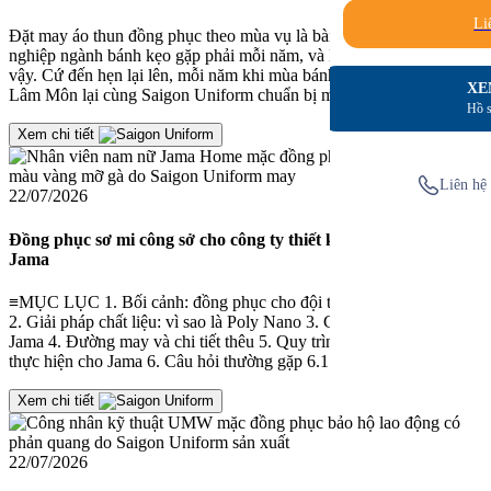
Li
Đặt may áo thun đồng phục theo mùa vụ là bài toán mà nhiều doanh
nghiệp ngành bánh kẹo gặp phải mỗi năm, và Hỷ Lâm Môn cũng
vậy. Cứ đến hẹn lại lên, mỗi năm khi mùa bánh Trung Thu về, Hỷ
XE
Lâm Môn lại cùng Saigon Uniform chuẩn bị một bộ đồng phục […]
Hồ s
Xem chi tiết
Liên hệ 
22/07/2026
Đồng phục sơ mi công sở cho công ty thiết kế và xây dựng
Jama
≡MỤC LỤC 1. Bối cảnh: đồng phục cho đội thiết kế và xây dựng
2. Giải pháp chất liệu: vì sao là Poly Nano 3. Chi tiết thiết kế mẫu
Jama 4. Đường may và chi tiết thêu 5. Quy trình Saigon Uniform đã
thực hiện cho Jama 6. Câu hỏi thường gặp 6.1. Vải […]
Xem chi tiết
22/07/2026