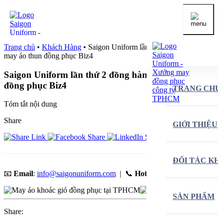
Trang chủ
•
Khách Hàng
•
Saigon Uniform lần thứ 2 đồng hành
may áo thun đồng phục Biz4
Saigon Uniform lần thứ 2 đồng hành may áo thun
đồng phục Biz4
TRANG CH
Tóm tắt nội dung
Share
GIỚI THIỆU
ĐỐI TÁC K
📧
Email
:
info@saigonuniform.com
| 📞
Hotline
:
0903 370 746
SẢN PHẨM
Share: