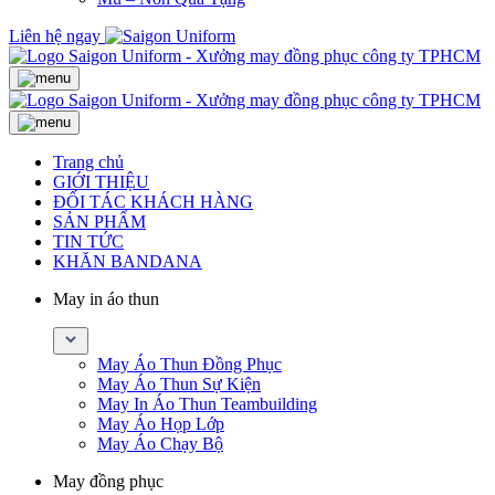
Liên hệ ngay
Trang chủ
GIỚI THIỆU
ĐỐI TÁC KHÁCH HÀNG
SẢN PHẨM
TIN TỨC
KHĂN BANDANA
May in áo thun
May Áo Thun Đồng Phục
May Áo Thun Sự Kiện
May In Áo Thun Teambuilding
May Áo Họp Lớp
May Áo Chạy Bộ
May đồng phục