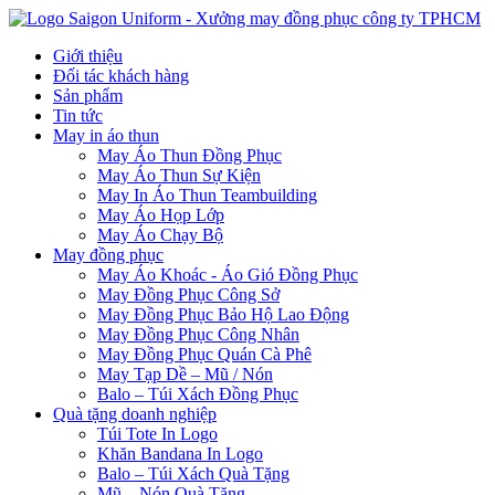
Giới thiệu
Đối tác khách hàng
Sản phẩm
Tin tức
May in áo thun
May Áo Thun Đồng Phục
May Áo Thun Sự Kiện
May In Áo Thun Teambuilding
May Áo Họp Lớp
May Áo Chạy Bộ
May đồng phục
May Áo Khoác - Áo Gió Đồng Phục
May Đồng Phục Công Sở
May Đồng Phục Bảo Hộ Lao Động
May Đồng Phục Công Nhân
May Đồng Phục Quán Cà Phê
May Tạp Dề – Mũ / Nón
Balo – Túi Xách Đồng Phục
Quà tặng doanh nghiệp
Túi Tote In Logo
Khăn Bandana In Logo
Balo – Túi Xách Quà Tặng
Mũ – Nón Quà Tặng