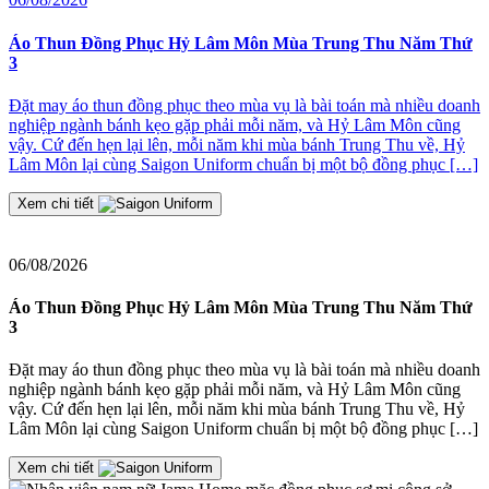
2
Áo Thun Đồng Phục Hỷ Lâm Môn Mùa Trung Thu Năm Thứ
3
Đ
Đặt may áo thun đồng phục theo mùa vụ là bài toán mà nhiều doanh
nghiệp ngành bánh kẹo gặp phải mỗi năm, và Hỷ Lâm Môn cũng
≡
vậy. Cứ đến hẹn lại lên, mỗi năm khi mùa bánh Trung Thu về, Hỷ
2
Lâm Môn lại cùng Saigon Uniform chuẩn bị một bộ đồng phục […]
J
t
Xem chi tiết
06/08/2026
Áo Thun Đồng Phục Hỷ Lâm Môn Mùa Trung Thu Năm Thứ
3
Đặt may áo thun đồng phục theo mùa vụ là bài toán mà nhiều doanh
nghiệp ngành bánh kẹo gặp phải mỗi năm, và Hỷ Lâm Môn cũng
vậy. Cứ đến hẹn lại lên, mỗi năm khi mùa bánh Trung Thu về, Hỷ
Lâm Môn lại cùng Saigon Uniform chuẩn bị một bộ đồng phục […]
Xem chi tiết