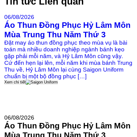
Tin tức
Liên quan
06/08/2026
Áo Thun Đồng Phục Hỷ Lâm Môn
2
Mùa Trung Thu Năm Thứ 3
Đ
Đặt may áo thun đồng phục theo mùa vụ là bài
c
toán mà nhiều doanh nghiệp ngành bánh kẹo
gặp phải mỗi năm, và Hỷ Lâm Môn cũng vậy.
Cứ đến hẹn lại lên, mỗi năm khi mùa bánh Trung
≡
Thu về, Hỷ Lâm Môn lại cùng Saigon Uniform
k
chuẩn bị một bộ đồng phục […]
P
Xem chi tiết
Đ
U
t
Xe
06/08/2026
Áo Thun Đồng Phục Hỷ Lâm Môn
Mùa Trung Thu Năm Thứ 3