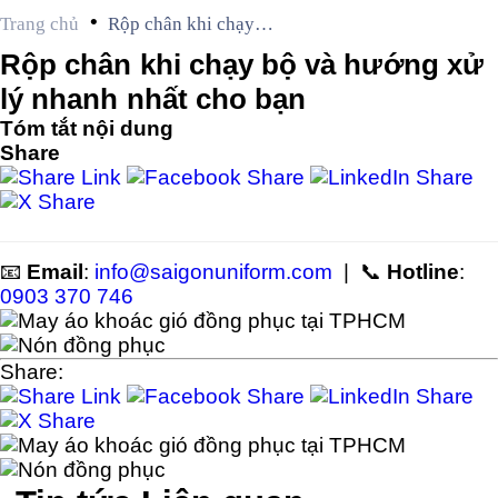
•
Trang chủ
Rộp chân khi chạy
bộ và hướng xử lý
Rộp chân khi chạy bộ và hướng xử
nhanh nhất cho bạn
lý nhanh nhất cho bạn
Tóm tắt nội dung
Share
📧
Email
:
info@saigonuniform.com
| 📞
Hotline
:
0903 370 746
Share: