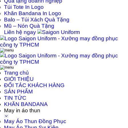
Quà tặng doanh nghiệp
Túi Tote In Logo
Khăn Bandana In Logo
Balo – Túi Xách Quà Tặng
Mũ – Nón Quà Tặng
Liên hệ ngay
Trang chủ
GIỚI THIỆU
ĐỐI TÁC KHÁCH HÀNG
SẢN PHẨM
TIN TỨC
KHĂN BANDANA
May in áo thun
May Áo Thun Đồng Phục
May Áo Thun Sự Kiện