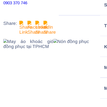
0903 370 746
Share:
T
M