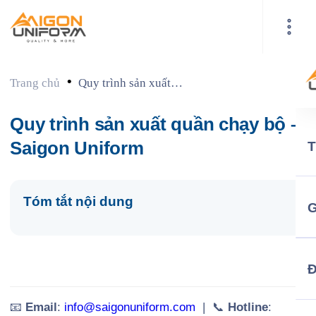
•
Trang chủ
Quy trình sản xuất
quần chạy bộ –
Saigon Uniform
Quy trình sản xuất quần chạy bộ –
Saigon Uniform
Tóm tắt nội dung
G
📧
Email
:
info@saigonuniform.com
| 📞
Hotline
: