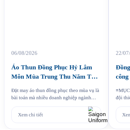
06/08/2026
22/07
Áo Thun Đồng Phục Hỷ Lâm
Đồng
Môn Mùa Trung Thu Năm Thứ
công 
3
Jam
Đặt may áo thun đồng phục theo mùa vụ là
≡MỤC L
bài toán mà nhiều doanh nghiệp ngành
đội thi
bánh kẹo gặp phải mỗi năm, và Hỷ Lâm
liệu: v
Môn cũng vậy. Cứ đến hẹn lại lên, mỗi năm
mẫu Ja
Xem chi tiết
Xem
khi mùa bánh Trung Thu về, Hỷ Lâm Môn
Quy tr
lại cùng Saigon Uniform chuẩn bị một bộ
Jama 6