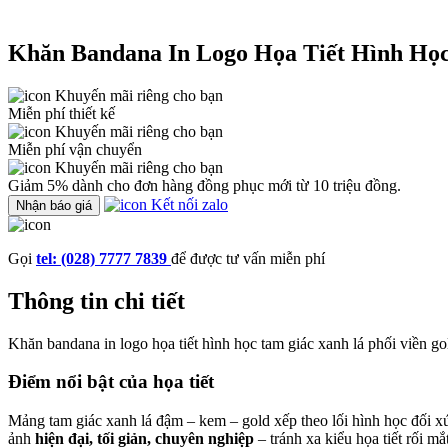
Khăn Bandana In Logo Họa Tiết Hình Họ
Khuyến mãi riêng cho bạn
Miễn phí thiết kế
Khuyến mãi riêng cho bạn
Miễn phí vận chuyển
Khuyến mãi riêng cho bạn
Giảm 5% dành cho đơn hàng đồng phục mới từ 10 triệu đồng.
Kết nối zalo
Nhận báo giá
Gọi
tel: (028) 7777 7839
để được tư vấn miễn phí
Thông tin chi tiết
Khăn bandana in logo họa tiết hình học tam giác xanh lá phối viền go
Điểm nổi bật của họa tiết
Mảng tam giác xanh lá đậm – kem – gold xếp theo lối hình học đối 
ảnh
hiện đại, tối giản, chuyên nghiệp
– tránh xa kiểu họa tiết rối mắt