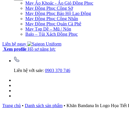
May Áo Khoác - Áo Gió Đồng Phục
May Đồng Phục Công Sở
May Đồng Phục Bảo Hộ Lao Động
May Đồng Phục Công Nhân
May Đồng Phục Quán Cà Phê
May Tạp Dề – Mũ / Nón
Balo – Túi Xách Đồng Phục
Liên hệ ngay
Xem profile
Hồ sơ năng lực
Liên hệ với sale:
0903 370 746
Trang chủ
•
Danh sách sản phẩm
•
Khăn Bandana In Logo Họa Tiết