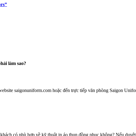
ors”
hải làm sao?
website saigonuniform.com hoặc đến trực tiếp văn phòng Saigon Unifo
khách có phù hợp về kỹ thuật in áo thun đồng phục không? Nếu duyệt m