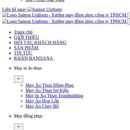
Liên hệ ngay
Trang chủ
GIỚI THIỆU
ĐỐI TÁC KHÁCH HÀNG
SẢN PHẨM
TIN TỨC
KHĂN BANDANA
May in áo thun
May Áo Thun Đồng Phục
May Áo Thun Sự Kiện
May In Áo Thun Teambuilding
May Áo Họp Lớp
May Áo Chạy Bộ
May đồng phục