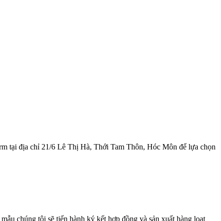
rm tại địa chỉ 21/6 Lê Thị Hà, Thới Tam Thôn, Hóc Môn để lựa chọn
ẫu chúng tôi sẽ tiến hành ký kết hợp đồng và sản xuất hàng loạt