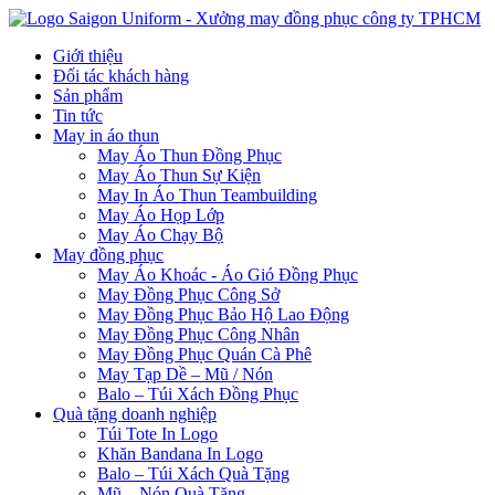
Giới thiệu
Đối tác khách hàng
Sản phẩm
Tin tức
May in áo thun
May Áo Thun Đồng Phục
May Áo Thun Sự Kiện
May In Áo Thun Teambuilding
May Áo Họp Lớp
May Áo Chạy Bộ
May đồng phục
May Áo Khoác - Áo Gió Đồng Phục
May Đồng Phục Công Sở
May Đồng Phục Bảo Hộ Lao Động
May Đồng Phục Công Nhân
May Đồng Phục Quán Cà Phê
May Tạp Dề – Mũ / Nón
Balo – Túi Xách Đồng Phục
Quà tặng doanh nghiệp
Túi Tote In Logo
Khăn Bandana In Logo
Balo – Túi Xách Quà Tặng
Mũ – Nón Quà Tặng