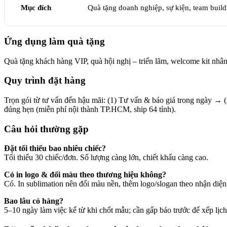
Mục đích
Quà tặng doanh nghiệp, sự kiện, team buildi
Ứng dụng làm quà tặng
Quà tặng khách hàng VIP, quà hội nghị – triển lãm, welcome kit nhân 
Quy trình đặt hàng
Trọn gói từ tư vấn đến hậu mãi: (1) Tư vấn & báo giá trong ngày → 
đúng hẹn (miễn phí nội thành TP.HCM, ship 64 tỉnh).
Câu hỏi thường gặp
Đặt tối thiểu bao nhiêu chiếc?
Tối thiểu 30 chiếc/đơn. Số lượng càng lớn, chiết khấu càng cao.
Có in logo & đổi màu theo thương hiệu không?
Có. In sublimation nên đổi màu nền, thêm logo/slogan theo nhận diện
Bao lâu có hàng?
5–10 ngày làm việc kể từ khi chốt mẫu; cần gấp báo trước để xếp lịch