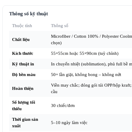
Thông số kỹ thuật
Thuộc tính
Thông số
Microfiber / Cotton 100% / Polyester Coolm
Chất liệu
chọn)
Kích thước
55×55cm hoặc 55×90cm (tuỳ chỉnh)
Kỹ thuật in
In chuyển nhiệt (sublimation), phủ full bề 
Độ bền màu
50+ lần giặt, không bong – không nứt
Viền may chắc; đóng gói túi OPP/hộp kraft;
Hoàn thiện
cầu
Số lượng tối
30 chiếc/đơn
thiểu
Thời gian sản
5–10 ngày làm việc
xuất