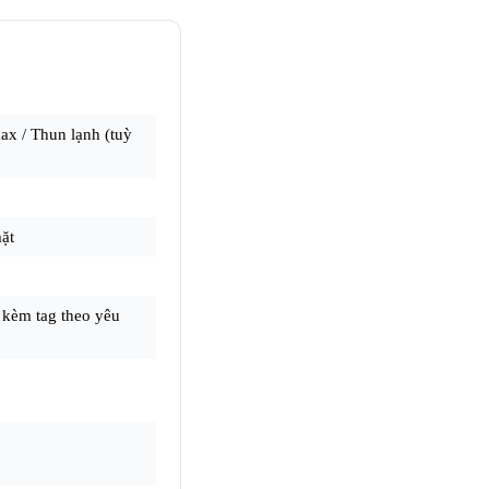
ax / Thun lạnh (tuỳ
mặt
 kèm tag theo yêu