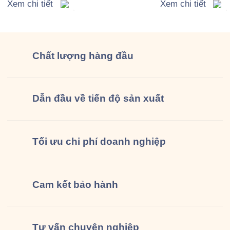
Trường “Reduce Reuse
Xem chi tiết
Lịch Hội An
Xem chi tiết
Recycle”
Chất lượng
hàng đầu
Dẫn đầu về tiến độ sản xuất
Tối ưu chi phí doanh nghiệp
Cam kết
bảo hành
Tư vấn
chuyên nghiệp