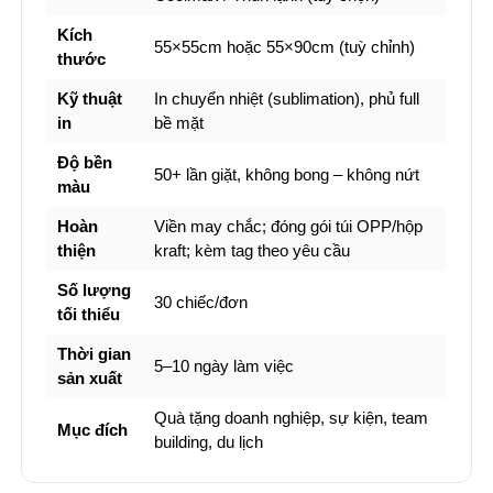
Kích
55×55cm hoặc 55×90cm (tuỳ chỉnh)
thước
Kỹ thuật
In chuyển nhiệt (sublimation), phủ full
in
bề mặt
Độ bền
50+ lần giặt, không bong – không nứt
màu
Hoàn
Viền may chắc; đóng gói túi OPP/hộp
thiện
kraft; kèm tag theo yêu cầu
Số lượng
30 chiếc/đơn
tối thiểu
Thời gian
5–10 ngày làm việc
sản xuất
Quà tặng doanh nghiệp, sự kiện, team
Mục đích
building, du lịch