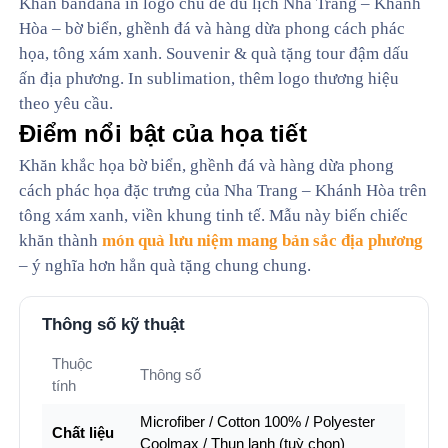
Khăn bandana in logo chủ đề du lịch Nha Trang – Khánh
Hòa – bờ biển, ghềnh đá và hàng dừa phong cách phác
họa, tông xám xanh. Souvenir & quà tặng tour đậm dấu
ấn địa phương. In sublimation, thêm logo thương hiệu
theo yêu cầu.
Điểm nổi bật của họa tiết
Khăn khắc họa bờ biển, ghềnh đá và hàng dừa phong
cách phác họa đặc trưng của Nha Trang – Khánh Hòa trên
tông xám xanh, viền khung tinh tế. Mẫu này biến chiếc
khăn thành
món quà lưu niệm mang bản sắc địa phương
– ý nghĩa hơn hẳn quà tặng chung chung.
Thông số kỹ thuật
Thuộc
Thông số
tính
Microfiber / Cotton 100% / Polyester
Chất liệu
Coolmax / Thun lạnh (tuỳ chọn)