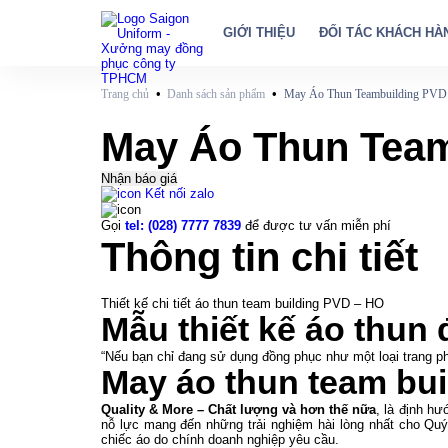
GIỚI THIỆU
ĐỐI TÁC KHÁCH HÀ
•
•
Trang chủ
Danh sách sản phẩm
May Áo Thun Teambuilding PVD
May Áo Thun Team
Nhận báo giá
Kết nối zalo
Gọi
tel: (028) 7777 7839
để được tư vấn miễn phí
Thông tin chi tiết
Thiết kế chi tiết áo thun team building PVD – HO
Mẫu thiết kế áo thun
“Nếu bạn chỉ đang sử dụng đồng phục như một loại trang 
May áo thun team bui
Quality & More – Chất lượng và hơn thế nữa
, là định hư
nỗ lực mang đến những trải nghiệm hài lòng nhất cho Quý
chiếc áo do chính doanh nghiệp yêu cầu.