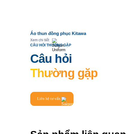
Áo thun đồng phục Kitawa
Xem chi tiết
CÂU HỎI THƯỜNG GẶP
Câu hỏi
Thường gặp
Liên hệ tư vấn