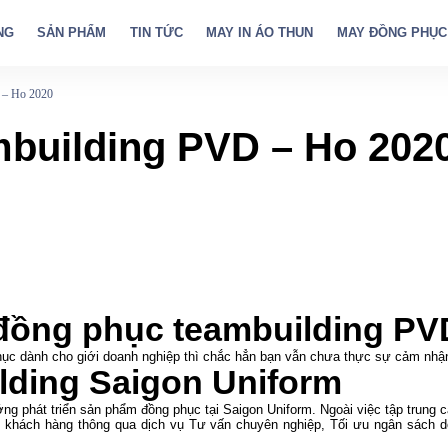
NG
SẢN PHẨM
TIN TỨC
MAY IN ÁO THUN
MAY ĐỒNG PHỤC
 – Ho 2020
building PVD – Ho 202
 đồng phục teambuilding P
phục dành cho giới doanh nghiệp thì chắc hẳn bạn vẫn chưa thực sự cảm nh
lding Saigon Uniform
ớng phát triển sản phẩm đồng phục tại Saigon Uniform. Ngoài việc tập trung 
 khách hàng thông qua dịch vụ Tư vấn chuyên nghiệp, Tối ưu ngân sách d