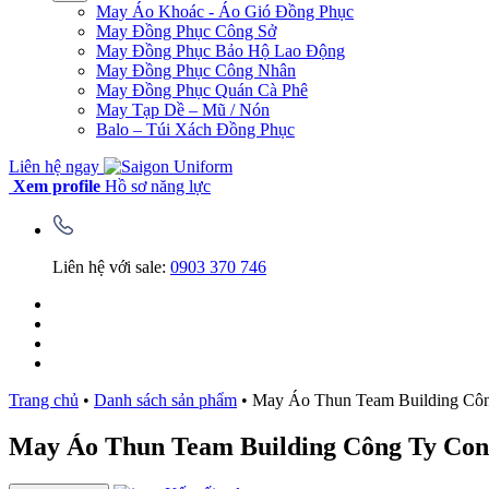
May Áo Khoác - Áo Gió Đồng Phục
May Đồng Phục Công Sở
May Đồng Phục Bảo Hộ Lao Động
May Đồng Phục Công Nhân
May Đồng Phục Quán Cà Phê
May Tạp Dề – Mũ / Nón
Balo – Túi Xách Đồng Phục
Liên hệ ngay
Xem profile
Hồ sơ năng lực
Liên hệ với sale:
0903 370 746
Trang chủ
•
Danh sách sản phẩm
•
May Áo Thun Team Building Côn
May Áo Thun Team Building Công Ty Con