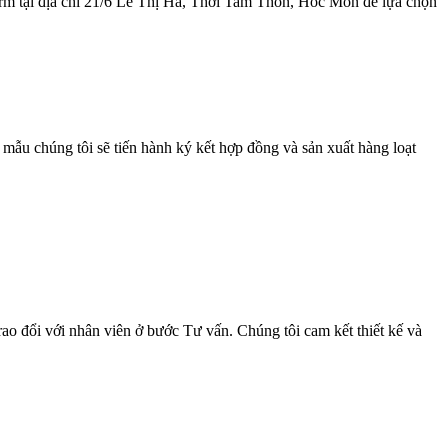
rm tại địa chỉ 21/6 Lê Thị Hà, Thới Tam Thôn, Hóc Môn để lựa chọn
ẫu chúng tôi sẽ tiến hành ký kết hợp đồng và sản xuất hàng loạt
ao đổi với nhân viên ở bước Tư vấn. Chúng tôi cam kết thiết kế và