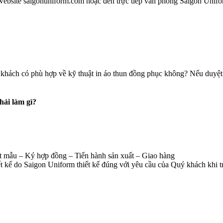
website saigonuniform.com hoặc đến trực tiếp văn phòng Saigon Unifo
khách có phù hợp về kỹ thuật in áo thun đồng phục không? Nếu duyệt m
hải làm gì?
 mẫu – Ký hợp đồng – Tiến hành sản xuất – Giao hàng
 kế do Saigon Uniform thiết kế đúng với yêu cầu của Quý khách khi tr