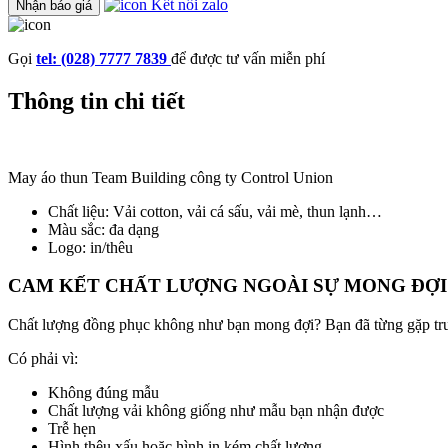
Kết nối zalo
Nhận báo giá
Gọi
tel: (028) 7777 7839
để được tư vấn miễn phí
Thông tin chi tiết
May áo thun Team Building công ty Control Union
Chất liệu: Vải cotton, vải cá sấu, vải mè, thun lạnh…
Màu sắc: đa dạng
Logo: in/thêu
CAM KẾT CHẤT LƯỢNG NGOÀI SỰ MONG ĐỢI
Chất lượng đồng phục không như bạn mong đợi? Bạn đã từng gặp tr
Có phải vì:
Không đúng mẫu
Chất lượng vải không giống như mẫu bạn nhận được
Trễ hẹn
Hình thêu xấu hoặc hình in kém chất lượng