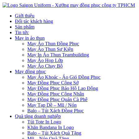
Giới thiệu
Đối tác khách hàng
Sản phẩm
Tin tức
May in áo thun
May Áo Thun Đồng Phục
May Áo Thun Sự Kiện
May In Áo Thun Teambuilding
May Áo Họp Lớp
May Áo Chạy Bộ
May đồng phục
May Áo Khoác - Áo Gió Đồng Phục
May Đồng Phục Công Sở
May Đồng Phục Bảo Hộ Lao Động
May Đồng Phục Công Nhân
May Đồng Phục Quán Cà Phê
May Tạp Dề – Mũ / Nón
Balo – Túi Xách Đồng Phục
Quà tặng doanh nghiệp
Túi Tote In Logo
Khăn Bandana In Logo
Balo – Túi Xách Quà Tặng
Mũ – Nón Quà Tặng