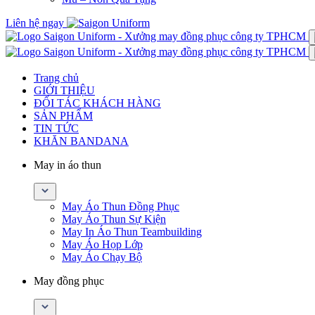
Liên hệ ngay
Trang chủ
GIỚI THIỆU
ĐỐI TÁC KHÁCH HÀNG
SẢN PHẨM
TIN TỨC
KHĂN BANDANA
May in áo thun
May Áo Thun Đồng Phục
May Áo Thun Sự Kiện
May In Áo Thun Teambuilding
May Áo Họp Lớp
May Áo Chạy Bộ
May đồng phục