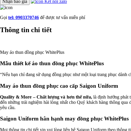
Nhận báo giá
Kết nối zalo
Gọi
tel: 0903370746
để được tư vấn miễn phí
Thông tin chi tiết
May áo thun đồng phục WhitePlus
Mẫu thiết kế áo thun đồng phục WhitePlus
“Nếu bạn chỉ đang sử dụng đồng phục như một loại trang phục dành c
May áo thun đồng phục cao cấp Saigon Uniform
Quality & More – Chất lượng và hơn thế nữa,
là định hướng phát t
đến những trải nghiệm hài lòng nhất cho Quý khách hàng thông qua d
yêu cầu.
Saigon Uniform hân hạnh may đồng phục WhitePlus
Mọi thông tin chi tiết xin vui lòng liên hệ Saigon Uniform theo thông 