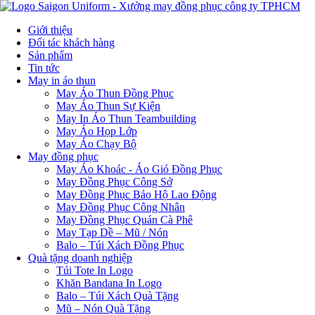
Giới thiệu
Đối tác khách hàng
Sản phẩm
Tin tức
May in áo thun
May Áo Thun Đồng Phục
May Áo Thun Sự Kiện
May In Áo Thun Teambuilding
May Áo Họp Lớp
May Áo Chạy Bộ
May đồng phục
May Áo Khoác - Áo Gió Đồng Phục
May Đồng Phục Công Sở
May Đồng Phục Bảo Hộ Lao Động
May Đồng Phục Công Nhân
May Đồng Phục Quán Cà Phê
May Tạp Dề – Mũ / Nón
Balo – Túi Xách Đồng Phục
Quà tặng doanh nghiệp
Túi Tote In Logo
Khăn Bandana In Logo
Balo – Túi Xách Quà Tặng
Mũ – Nón Quà Tặng