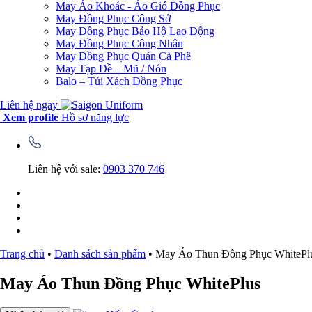
May Áo Khoác - Áo Gió Đồng Phục
May Đồng Phục Công Sở
May Đồng Phục Bảo Hộ Lao Động
May Đồng Phục Công Nhân
May Đồng Phục Quán Cà Phê
May Tạp Dề – Mũ / Nón
Balo – Túi Xách Đồng Phục
Liên hệ ngay
Xem profile
Hồ sơ năng lực
Liên hệ với sale:
0903 370 746
Trang chủ
•
Danh sách sản phẩm
•
May Áo Thun Đồng Phục WhitePl
May Áo Thun Đồng Phục WhitePlus