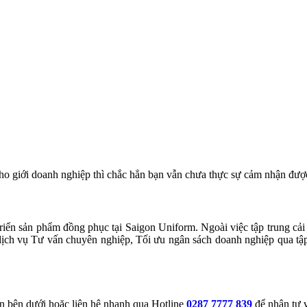
ho giới doanh nghiệp thì chắc hẳn bạn vẫn chưa thực sự cảm nhận đượ
riển sản phẩm đồng phục tại Saigon Uniform. Ngoài việc tập trung cải
ịch vụ Tư vấn chuyên nghiệp, Tối ưu ngân sách doanh nghiệp qua tập 
tin bên dưới hoặc liên hệ nhanh qua Hotline
0287 7777 839
để nhận tư v