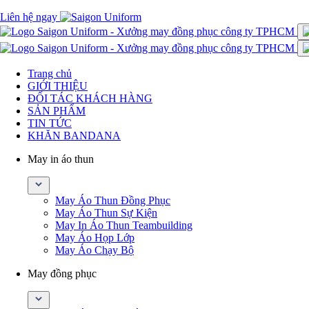
Liên hệ ngay
Trang chủ
GIỚI THIỆU
ĐỐI TÁC KHÁCH HÀNG
SẢN PHẨM
TIN TỨC
KHĂN BANDANA
May in áo thun
May Áo Thun Đồng Phục
May Áo Thun Sự Kiện
May In Áo Thun Teambuilding
May Áo Họp Lớp
May Áo Chạy Bộ
May đồng phục