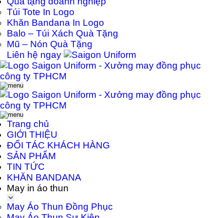
Quà tặng doanh nghiệp
Túi Tote In Logo
Khăn Bandana In Logo
Balo – Túi Xách Quà Tặng
Mũ – Nón Quà Tặng
Liên hệ ngay
Trang chủ
GIỚI THIỆU
ĐỐI TÁC KHÁCH HÀNG
SẢN PHẨM
TIN TỨC
KHĂN BANDANA
May in áo thun
May Áo Thun Đồng Phục
May Áo Thun Sự Kiện