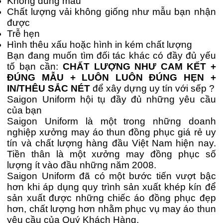
Không đúng mẫu
Chất lượng vải không giống như mẫu bạn nhận
được
Trễ hẹn
Hình thêu xấu hoặc hình in kém chất lượng
Bạn đang muốn tìm đối tác khác có đầy đủ yếu
tố bạn cần:
CHẤT LƯỢNG NHƯ CAM KẾT +
ĐÚNG MẪU + LUÔN LUÔN ĐÚNG HẸN +
IN/THÊU SẮC NÉT
để xây dựng uy tín với sếp ?
Saigon Uniform hội tụ đầy đủ những yêu cầu
của bạn
Saigon Uniform là một trong những doanh
nghiệp xưởng may áo thun đồng phục giá rẻ uy
tín và chất lượng hàng đầu Việt Nam hiện nay.
Tiền thân là một xưởng may đồng phục số
lượng ít vào đầu những năm 2008.
Saigon Uniform đã có một bước tiến vượt bậc
hơn khi áp dụng quy trình sản xuất khép kín để
sản xuất được những chiếc áo đồng phục đẹp
hơn, chất lượng hơn nhằm phục vụ may áo thun
yêu cầu của Quý Khách Hàng.