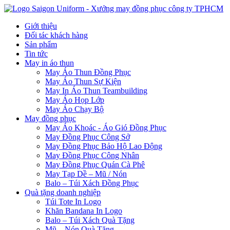
Giới thiệu
Đối tác khách hàng
Sản phẩm
Tin tức
May in áo thun
May Áo Thun Đồng Phục
May Áo Thun Sự Kiện
May In Áo Thun Teambuilding
May Áo Họp Lớp
May Áo Chạy Bộ
May đồng phục
May Áo Khoác - Áo Gió Đồng Phục
May Đồng Phục Công Sở
May Đồng Phục Bảo Hộ Lao Động
May Đồng Phục Công Nhân
May Đồng Phục Quán Cà Phê
May Tạp Dề – Mũ / Nón
Balo – Túi Xách Đồng Phục
Quà tặng doanh nghiệp
Túi Tote In Logo
Khăn Bandana In Logo
Balo – Túi Xách Quà Tặng
Mũ – Nón Quà Tặng