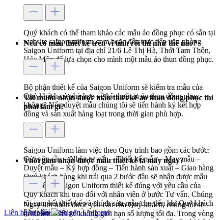
Quý khách có thể tham khảo các mẫu áo đồng phục có sẵn tại
website saigonuniform.com hoặc đến trực tiếp văn phòng
Nếu có mẫu thiết kế trên vi tính rồi thì như thế nào?
Saigon Uniform tại địa chỉ 21/6 Lê Thị Hà, Thới Tam Thôn,
Hóc Môn để lựa chọn cho mình một mẫu áo thun đồng phục.
Bộ phận thiết kế của Saigon Uniform sẽ kiểm tra mẫu của
Quý khách có phù hợp về kỹ thuật in áo thun đồng phục
Tôi muốn nhận được mẫu thiết kế áo thun đồng phục thì
không? Nếu duyệt mẫu chúng tôi sẽ tiến hành ký kết hợp
phải làm gì?
đồng và sản xuất hàng loạt trong thời gian phù hợp.
Saigon Uniform làm việc theo Quy trình bao gồm các bước:
Gửi yêu cầu – Nhận tư vấn – Thiết kế mẫu – May mẫu –
Thời gian nhận được mẫu thiết kế là mấy ngày?
Duyệt mẫu – Ký hợp đồng – Tiến hành sản xuất – Giao hàng
Quý khách hàng khi trải qua 2 bước đầu sẽ nhận được mẫu
thiết kế do Saigon Uniform thiết kế đúng với yêu cầu của
Quý khách khi trao đổi với nhân viên ở bước Tư vấn. Chúng
tôi cam kết thiết kế và chỉnh sửa mẫu cho đến khi Quý khách
Ngay khi nhận được yêu cầu của Quý khách, chúng tôi sẽ
hàng hài lòng.
Liên hệ tư vấn
tiến hành thiết kế không giới hạn số lượng tối đa. Trong vòng