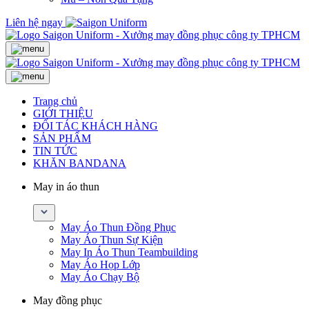
Liên hệ ngay
Trang chủ
GIỚI THIỆU
ĐỐI TÁC KHÁCH HÀNG
SẢN PHẨM
TIN TỨC
KHĂN BANDANA
May in áo thun
May Áo Thun Đồng Phục
May Áo Thun Sự Kiện
May In Áo Thun Teambuilding
May Áo Họp Lớp
May Áo Chạy Bộ
May đồng phục