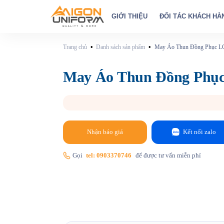
GIỚI THIỆU
ĐỐI TÁC KHÁCH HÀ
•
•
Trang chủ
Danh sách sản phẩm
May Áo Thun Đồng Phục L
May Áo Thun Đồng Phụ
Nhận báo giá
Kết nối zalo
Gọi
tel: 0903370746
để được tư vấn miễn phí