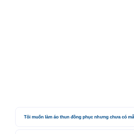
Tôi muốn làm áo thun đồng phục nhưng chưa có mẫu
Quý khách có thể tham khảo các mẫu áo đồng phục có sẵn tại 
phòng Saigon Uniform tại địa chỉ 21/6 Lê Thị Hà, Thới Tam T