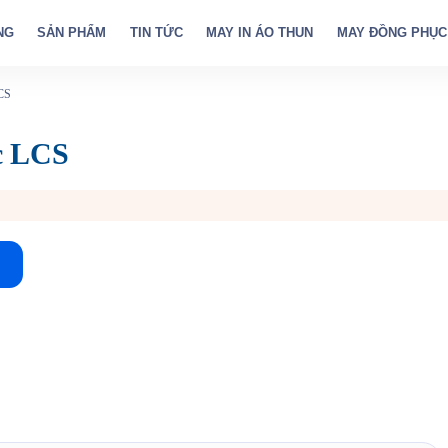
NG
SẢN PHẨM
TIN TỨC
MAY IN ÁO THUN
MAY ĐỒNG PHỤC
CS
c LCS