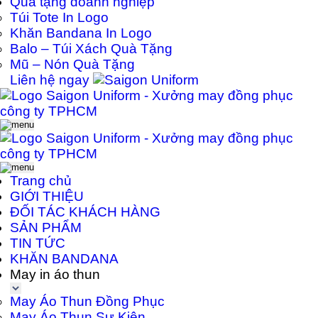
Quà tặng doanh nghiệp
Túi Tote In Logo
Khăn Bandana In Logo
Balo – Túi Xách Quà Tặng
Mũ – Nón Quà Tặng
Liên hệ ngay
Trang chủ
GIỚI THIỆU
ĐỐI TÁC KHÁCH HÀNG
SẢN PHẨM
TIN TỨC
KHĂN BANDANA
May in áo thun
May Áo Thun Đồng Phục
May Áo Thun Sự Kiện