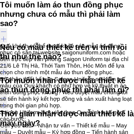
Tôi muốn làm áo thun đồng phục
nhưng chưa có mẫu thì phải làm
sao?
Quý khách có thể tham khảo các mẫu áo đồng
Nếu có mẫu thiết kế trên vi tính rồi
phục có sẵn tại website saigonuniform.com hoặc
thì như thế nào?
đến trực tiếp văn phòng Saigon Uniform tại địa chỉ
21/6 Lê Thị Hà, Thới Tam Thôn, Hóc Môn để lựa
chọn cho mình một mẫu áo thun đồng phục.
Bộ phận thiết kế của Saigon Uniform sẽ kiểm tra
Tôi muốn nhận được mẫu thiết kế
mẫu của Quý khách có phù hợp về kỹ thuật in áo
áo thun đồng phục thì phải làm gì?
thun đồng phục không? Nếu duyệt mẫu chúng tôi
sẽ tiến hành ký kết hợp đồng và sản xuất hàng loạt
trong thời gian phù hợp.
Saigon Uniform làm việc theo Quy trình bao gồm
Thời gian nhận được mẫu thiết kế là
các bước:
mấy ngày?
Gửi yêu cầu – Nhận tư vấn – Thiết kế mẫu – May
mẫu – Duyệt mẫu – Ký hợp đồng – Tiến hành sản