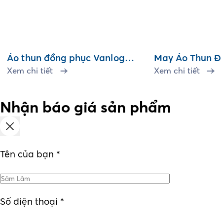
Áo thun đồng phục Vanlog
May Áo Thun Đ
Express
Xem chi tiết
Cafe
Xem chi tiết
Nhận báo giá sản phẩm
Tên của bạn
*
Số điện thoại
*