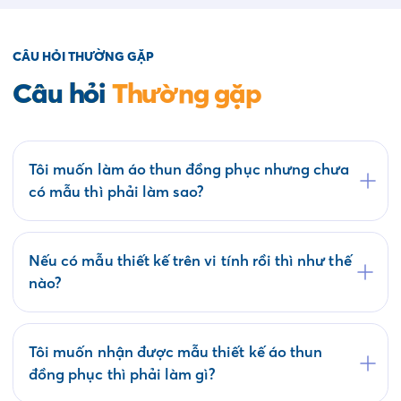
CÂU HỎI THƯỜNG GẶP
Câu hỏi
Thường gặp
Tôi muốn làm áo thun đồng phục nhưng chưa
có mẫu thì phải làm sao?
Quý khách có thể tham khảo các mẫu áo đồng
phục có sẵn tại website saigonuniform.com hoặc
đến trực tiếp văn phòng Saigon Uniform tại địa
Nếu có mẫu thiết kế trên vi tính rồi thì như thế
chỉ 21/6 Lê Thị Hà, Thới Tam Thôn, Hóc Môn để
nào?
lựa chọn cho mình một mẫu áo thun đồng phục.
Bộ phận thiết kế của Saigon Uniform sẽ kiểm tra
mẫu của Quý khách có phù hợp về kỹ thuật in áo
thun đồng phục không? Nếu duyệt mẫu chúng tôi
Tôi muốn nhận được mẫu thiết kế áo thun
sẽ tiến hành ký kết hợp đồng và sản xuất hàng
đồng phục thì phải làm gì?
loạt trong thời gian phù hợp.
Saigon Uniform làm việc theo Quy trình bao gồm