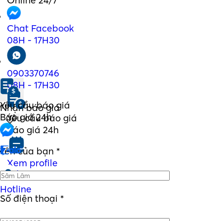
Online 24/7
Chat Facebook
08H - 17H30
0903370746
08H - 17H30
Yêu cầu báo giá
Nhận báo giá
Báo giá 24h
Yêu cầu báo giá
Báo giá 24h
Tên của bạn
*
Xem profile
Hồ sơ năng lực
Hotline
Số điện thoại
*