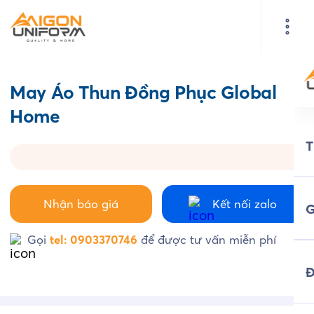
May Áo Thun Đồng Phục Global
Home
Nhận báo giá
Kết nối zalo
G
Gọi
tel: 0903370746
để được tư vấn miễn phí
Đ