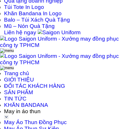
Quà tặng doanh nghiệp
Túi Tote In Logo
Khăn Bandana In Logo
Balo – Túi Xách Quà Tặng
Mũ – Nón Quà Tặng
Liên hệ ngay
Trang chủ
GIỚI THIỆU
ĐỐI TÁC KHÁCH HÀNG
SẢN PHẨM
TIN TỨC
KHĂN BANDANA
May in áo thun
May Áo Thun Đồng Phục
May Áo Thun Sự Kiện