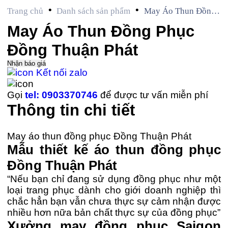
•
•
Trang chủ
Danh sách sản phẩm
May Áo Thun Đồng
Phục Đồng Thuận
May Áo Thun Đồng Phục
Phát
Đồng Thuận Phát
Nhận báo giá
Kết nối zalo
Gọi
tel: 0903370746
để được tư vấn miễn phí
Thông tin chi tiết
May áo thun đồng phục Đồng Thuận Phát
Mẫu thiết kế áo thun đồng phục
Đồng Thuận Phát
“Nếu bạn chỉ đang sử dụng đồng phục như một
loại trang phục dành cho giới doanh nghiệp thì
chắc hẳn bạn vẫn chưa thực sự cảm nhận được
nhiều hơn nữa bản chất thực sự của đồng phục”
Xưởng may đồng phục Saigon