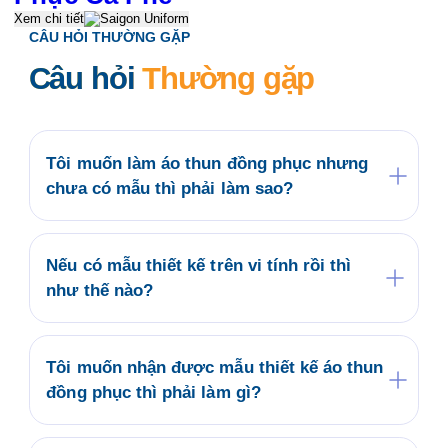
Xem chi tiết
CÂU HỎI THƯỜNG GẶP
Câu hỏi
Thường gặp
Tôi muốn làm áo thun đồng phục nhưng
chưa có mẫu thì phải làm sao?
Quý khách có thể tham khảo các mẫu áo đồng
phục có sẵn tại website saigonuniform.com
hoặc đến trực tiếp văn phòng Saigon Uniform
Nếu có mẫu thiết kế trên vi tính rồi thì
tại địa chỉ 21/6 Lê Thị Hà, Thới Tam Thôn, Hóc
như thế nào?
Môn để lựa chọn cho mình một mẫu áo thun
Bộ phận thiết kế của Saigon Uniform sẽ kiểm
đồng phục.
tra mẫu của Quý khách có phù hợp về kỹ thuật
in áo thun đồng phục không? Nếu duyệt mẫu
Tôi muốn nhận được mẫu thiết kế áo thun
chúng tôi sẽ tiến hành ký kết hợp đồng và sản
đồng phục thì phải làm gì?
xuất hàng loạt trong thời gian phù hợp.
Saigon Uniform làm việc theo Quy trình bao
gồm các bước: