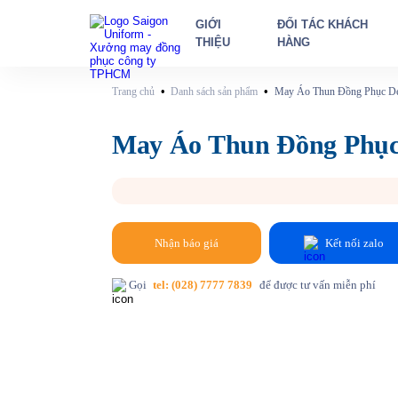
GIỚI
ĐỐI TÁC KHÁCH
THIỆU
HÀNG
•
•
Trang chủ
Danh sách sản phẩm
May Áo Thun Đồng Phục De
May Áo Thun Đồng Phục
Nhận báo giá
Kết nối zalo
Gọi
tel: (028) 7777 7839
để được tư vấn miễn phí