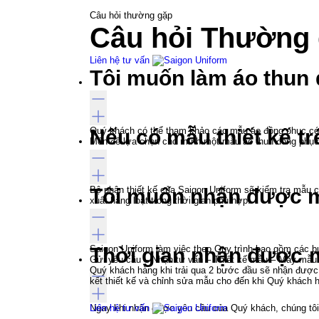
Câu hỏi thường gặp
Câu hỏi
Thường 
Liên hệ tư vấn
Tôi muốn làm áo thun
Quý khách có thể tham khảo các mẫu áo đồng phục có s
Nếu có mẫu thiết kế trê
Môn để lựa chọn cho mình một mẫu áo thun đồng phục
Bộ phận thiết kế của Saigon Uniform sẽ kiểm tra mẫu 
Tôi muốn nhận được mẫ
xuất hàng loạt trong thời gian phù hợp.
Saigon Uniform làm việc theo Quy trình bao gồm các 
Thời gian nhận được m
Gửi yêu cầu – Nhận tư vấn – Thiết kế mẫu – May mẫu 
Quý khách hàng khi trải qua 2 bước đầu sẽ nhận được 
kết thiết kế và chỉnh sửa mẫu cho đến khi Quý khách h
Ngay khi nhận được yêu cầu của Quý khách, chúng tôi 
Liên hệ tư vấn