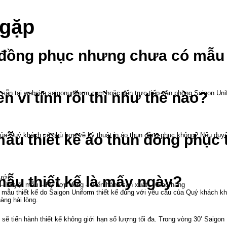
gặp
 đồng phục nhưng chưa có mẫu 
ẵn tại website saigonuniform.com hoặc đến trực tiếp văn phòng Saigon Unif
n vi tính rồi thì như thế nào?
.
của Quý khách có phù hợp về kỹ thuật in áo thun đồng phục không? Nếu duyệ
u thiết kế áo thun đồng phục t
bước:
ẫu thiết kế là mấy ngày?
– Duyệt mẫu – Ký hợp đồng – Tiến hành sản xuất – Giao hàng
mẫu thiết kế do Saigon Uniform thiết kế đúng với yêu cầu của Quý khách kh
àng hài lòng.
sẽ tiến hành thiết kế không giới hạn số lượng tối đa. Trong vòng 30’ Saigo