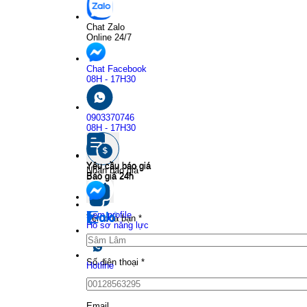
Chat Zalo
Online 24/7
Chat Facebook
08H - 17H30
0903370746
08H - 17H30
Yêu cầu báo giá
Yêu cầu báo giá
Nhận báo giá
Báo giá 24h
Báo giá 24h
Xem profile
Tên của bạn
*
Hồ sơ năng lực
Số điện thoại
*
Hotline
Email