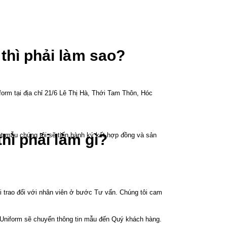
thì phải làm sao?
orm tại địa chỉ 21/6 Lê Thị Hà, Thới Tam Thôn, Hóc
t mẫu chúng tôi sẽ tiến hành ký kết hợp đồng và sản
hì phải làm gì?
i trao đổi với nhân viên ở bước Tư vấn. Chúng tôi cam
n Uniform sẽ chuyển thông tin mẫu đến Quý khách hàng.