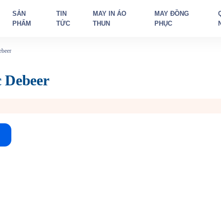
SẢN
TIN
MAY IN ÁO
MAY ĐỒNG
PHẨM
TỨC
THUN
PHỤC
beer
 Debeer