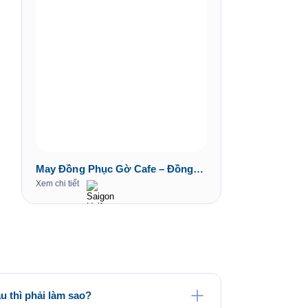
May Đồng Phục Gờ Cafe – Đồng
Phục Cà Phê
Xem chi tiết
 thì phải làm sao?