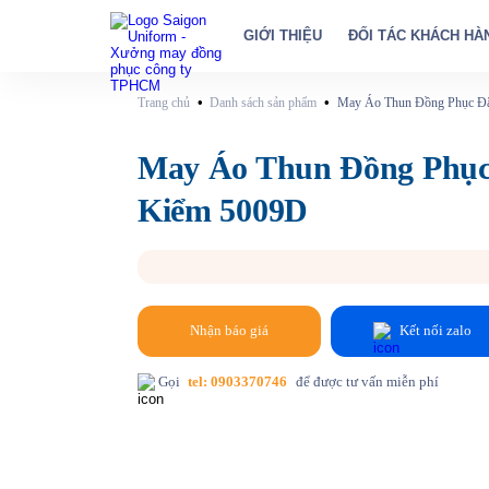
GIỚI THIỆU
ĐỐI TÁC KHÁCH HÀ
•
•
Trang chủ
Danh sách sản phẩm
May Áo Thun Đồng Phục Đ
May Áo Thun Đồng Phụ
Kiểm 5009D
Nhận báo giá
Kết nối zalo
Gọi
tel: 0903370746
để được tư vấn miễn phí