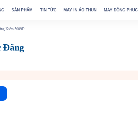
NG
SẢN PHẨM
TIN TỨC
MAY IN ÁO THUN
MAY ĐỒNG PHỤC
ăng Kiểm 5009D
c Đăng