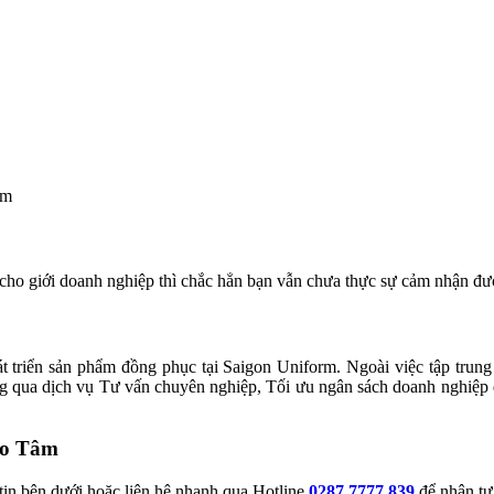
âm
cho giới doanh nghiệp thì chắc hẳn bạn vẫn chưa thực sự cảm nhận đư
t triển sản phẩm đồng phục tại Saigon Uniform. Ngoài việc tập trung 
 qua dịch vụ Tư vấn chuyên nghiệp, Tối ưu ngân sách doanh nghiệp qu
ao Tâm
 tin bên dưới hoặc liên hệ nhanh qua Hotline
0287 7777 839
để nhận tư 