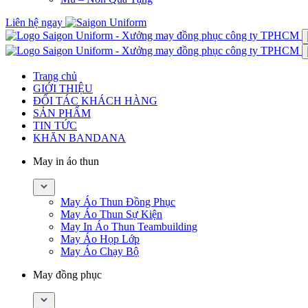
Liên hệ ngay
Trang chủ
GIỚI THIỆU
ĐỐI TÁC KHÁCH HÀNG
SẢN PHẨM
TIN TỨC
KHĂN BANDANA
May in áo thun
May Áo Thun Đồng Phục
May Áo Thun Sự Kiện
May In Áo Thun Teambuilding
May Áo Họp Lớp
May Áo Chạy Bộ
May đồng phục