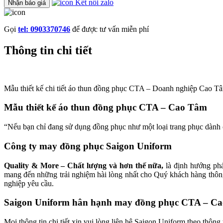
Kết nối zalo
Nhận báo giá
Gọi
tel: 0903370746
để được tư vấn miễn phí
Thông tin chi tiết
Mẫu thiết kế chi tiết áo thun đồng phục CTA – Doanh nghiệp Cao T
Mẫu thiết kế áo thun đồng phục CTA – Cao Tâm
“Nếu bạn chỉ đang sử dụng đồng phục như một loại trang phục dành 
Công ty may đồng phục Saigon Uniform
Quality & More – Chất lượng và hơn thế nữa,
là định hướng phá
mang đến những trải nghiệm hài lòng nhất cho Quý khách hàng thông
nghiệp yêu cầu.
Saigon Uniform hân hạnh may đồng phục CTA – C
Mọi thông tin chi tiết xin vui lòng liên hệ Saigon Uniform theo thông