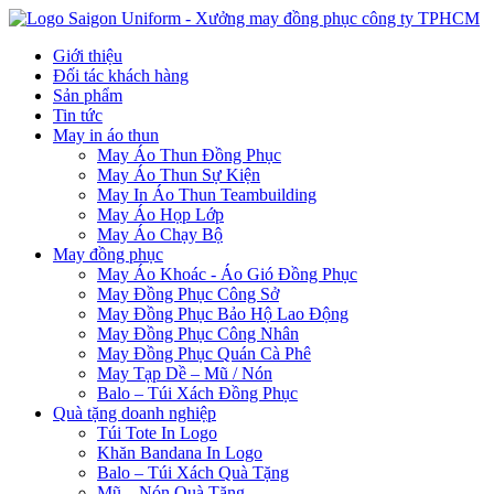
Giới thiệu
Đối tác khách hàng
Sản phẩm
Tin tức
May in áo thun
May Áo Thun Đồng Phục
May Áo Thun Sự Kiện
May In Áo Thun Teambuilding
May Áo Họp Lớp
May Áo Chạy Bộ
May đồng phục
May Áo Khoác - Áo Gió Đồng Phục
May Đồng Phục Công Sở
May Đồng Phục Bảo Hộ Lao Động
May Đồng Phục Công Nhân
May Đồng Phục Quán Cà Phê
May Tạp Dề – Mũ / Nón
Balo – Túi Xách Đồng Phục
Quà tặng doanh nghiệp
Túi Tote In Logo
Khăn Bandana In Logo
Balo – Túi Xách Quà Tặng
Mũ – Nón Quà Tặng