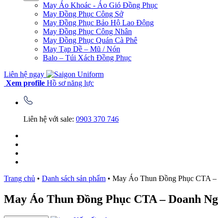
May Áo Khoác - Áo Gió Đồng Phục
May Đồng Phục Công Sở
May Đồng Phục Bảo Hộ Lao Động
May Đồng Phục Công Nhân
May Đồng Phục Quán Cà Phê
May Tạp Dề – Mũ / Nón
Balo – Túi Xách Đồng Phục
Liên hệ ngay
Xem profile
Hồ sơ năng lực
Liên hệ với sale:
0903 370 746
Trang chủ
•
Danh sách sản phẩm
•
May Áo Thun Đồng Phục CTA –
May Áo Thun Đồng Phục CTA – Doanh Ng