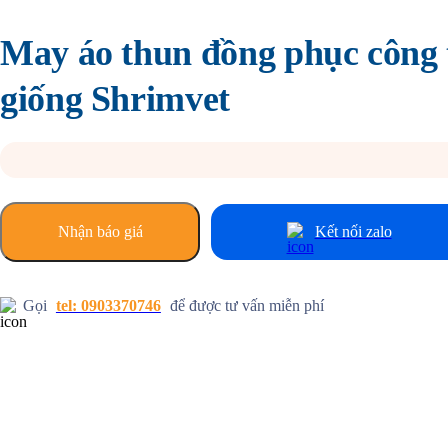
May áo thun đồng phục công
giống Shrimvet
Nhận báo giá
Kết nối zalo
Gọi
tel: 0903370746
để được tư vấn miễn phí