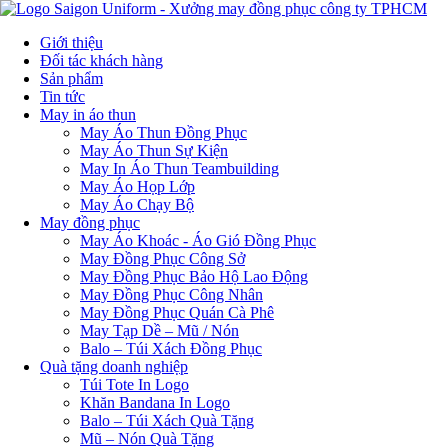
Giới thiệu
Đối tác khách hàng
Sản phẩm
Tin tức
May in áo thun
May Áo Thun Đồng Phục
May Áo Thun Sự Kiện
May In Áo Thun Teambuilding
May Áo Họp Lớp
May Áo Chạy Bộ
May đồng phục
May Áo Khoác - Áo Gió Đồng Phục
May Đồng Phục Công Sở
May Đồng Phục Bảo Hộ Lao Động
May Đồng Phục Công Nhân
May Đồng Phục Quán Cà Phê
May Tạp Dề – Mũ / Nón
Balo – Túi Xách Đồng Phục
Quà tặng doanh nghiệp
Túi Tote In Logo
Khăn Bandana In Logo
Balo – Túi Xách Quà Tặng
Mũ – Nón Quà Tặng