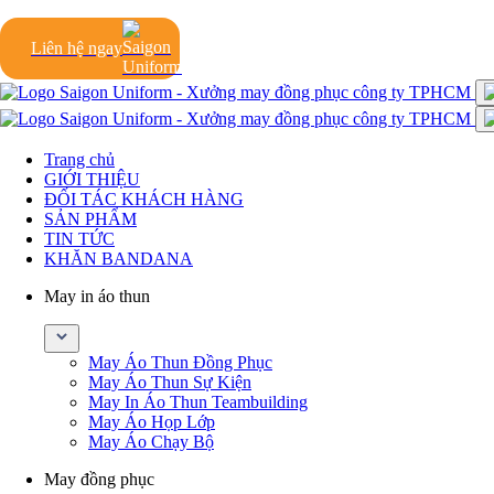
Liên hệ ngay
Trang chủ
GIỚI THIỆU
ĐỐI TÁC KHÁCH HÀNG
SẢN PHẨM
TIN TỨC
KHĂN BANDANA
May in áo thun
May Áo Thun Đồng Phục
May Áo Thun Sự Kiện
May In Áo Thun Teambuilding
May Áo Họp Lớp
May Áo Chạy Bộ
May đồng phục