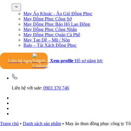
May Áo Khoác - Áo Gió Đồng Phục
May Đồng Phục Công Sở
May Đồng Phục Bảo Hộ Lao Động
May Đồng Phục Công Nhân
May Đồng Phục Quán Cà Phê
May Tạp Dề – Mũ / Nón
Balo – Túi Xách Đồng Phục
Liên hệ ngay
Xem profile
Hồ sơ năng lực
Liên hệ với sale:
0903 370 746
Trang chủ
•
Danh sách sản phẩm
•
May áo thun đồng phục công ty Tô