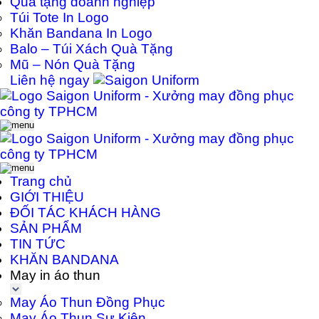
Quà tặng doanh nghiệp
Túi Tote In Logo
Khăn Bandana In Logo
Balo – Túi Xách Quà Tặng
Mũ – Nón Quà Tặng
Liên hệ ngay
Trang chủ
GIỚI THIỆU
ĐỐI TÁC KHÁCH HÀNG
SẢN PHẨM
TIN TỨC
KHĂN BANDANA
May in áo thun
May Áo Thun Đồng Phục
May Áo Thun Sự Kiện