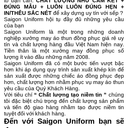
tố bạn cần:
CHẤT LƯỢNG NHƯ CAM KẾT +
ĐÚNG MẪU + LUÔN LUÔN ĐÚNG HẸN +
IN/THÊU SẮC NÉT
để xây dựng uy tín với sếp ?
Saigon Uniform hội tụ đầy đủ những yêu cầu
của bạn
Saigon Uniform là một trong những doanh
nghiệp xưởng may áo thun đồng phục giá rẻ uy
tín và chất lượng hàng đầu Việt Nam hiện nay.
Tiền thân là một xưởng may đồng phục số
lượng ít vào đầu những năm 2008.
Saigon Uniform đã có một bước tiến vượt bậc
hơn khi áp dụng quy trình sản xuất khép kín để
sản xuất được những chiếc áo đồng phục đẹp
hơn, chất lượng hơn nhằm phục vụ may áo thun
yêu cầu của Quý Khách Hàng.
Với tiêu chí
“ Chất lượng tạo niềm tin ”
chúng
tôi đặc biệt chú trọng đến chất lượng sản phẩm
và tiến độ giao hàng nhằm tạo được niềm tin
tuyệt đối với khách hàng.
Đến với Saigon Uniform bạn sẽ