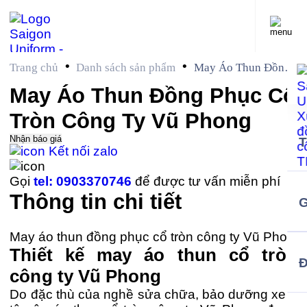
•
•
Trang chủ
Danh sách sản phẩm
May Áo Thun Đồng
Phục Cổ Tròn Công
May Áo Thun Đồng Phục Cổ
Ty Vũ Phong
Tròn Công Ty Vũ Phong
Nhận báo giá
Kết nối zalo
Gọi
tel: 0903370746
để được tư vấn miễn phí
Thông tin chi tiết
G
May áo thun đồng phục cổ tròn công ty Vũ Phong
Thiết kế may áo thun cổ tròn
công ty Vũ Phong
Do đặc thù của nghề sửa chữa, bảo dưỡng xe ô