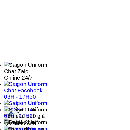
Chat Zalo
Online 24/7
Chat Facebook
08H - 17H30
0903370746
08H - 17H30
Yêu cầu báo giá
Báo giá 24h
Quét mã sau
Yêu cầu báo giá