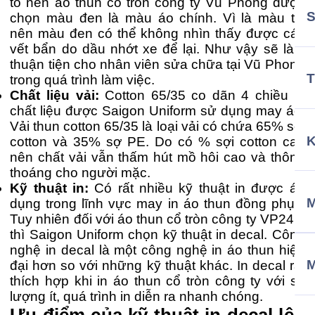
tô nên áo thun cổ tròn công ty Vũ Phong được
chọn màu đen là màu áo chính. Vì là màu tối
nên màu đen có thể không nhìn thấy được các
vết bẩn do dầu nhớt xe để lại. Như vậy sẽ làm
thuận tiện cho nhân viên sửa chữa tại Vũ Phong
T
trong quá trình làm việc.
Chất liệu vải:
Cotton 65/35 co dãn 4 chiều là
chất liệu được Saigon Uniform sử dụng may áo.
Vải thun cotton 65/35 là loại vải có chứa 65% sợi
cotton và 35% sợ PE. Do có % sợi cotton cao
nên chất vải vẫn thấm hút mồ hôi cao và thông
thoáng cho người mặc.
Kỹ thuật in:
Có rất nhiều kỹ thuật in được áp
M
dụng trong lĩnh vực may in áo thun đồng phục.
Tuy nhiên đối với áo thun cổ tròn công ty VP24h,
thì Saigon Uniform chọn kỹ thuật in decal. Công
nghệ in decal là một công nghệ in áo thun hiện
đại hơn so với những kỹ thuật khác. In decal rất
thích hợp khi in áo thun cổ tròn công ty với số
lượng ít, quá trình in diễn ra nhanh chóng.
Ưu điểm của kỹ thuật in decal lên