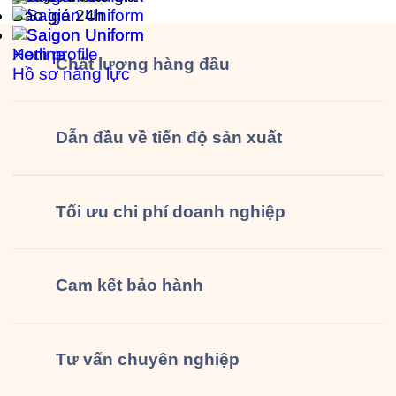
Báo giá 24h
Xem profile
Hotline
Chất lượng
hàng đầu
Hồ sơ năng lực
Dẫn đầu về tiến độ sản xuất
Tối ưu chi phí doanh nghiệp
Cam kết
bảo hành
Tư vấn
chuyên nghiệp