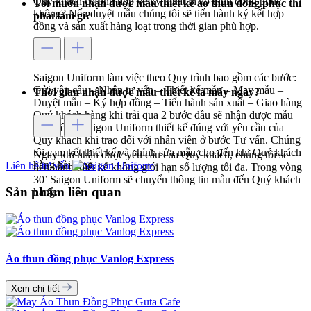
Quý khách có phù hợp về kỹ thuật in áo thun đồng phục
Tôi muốn nhận được mẫu thiết kế áo thun đồng phục thì
không? Nếu duyệt mẫu chúng tôi sẽ tiến hành ký kết hợp
phải làm gì?
đồng và sản xuất hàng loạt trong thời gian phù hợp.
Saigon Uniform làm việc theo Quy trình bao gồm các bước:
Gửi yêu cầu – Nhận tư vấn – Thiết kế mẫu – May mẫu –
Thời gian nhận được mẫu thiết kế là mấy ngày?
Duyệt mẫu – Ký hợp đồng – Tiến hành sản xuất – Giao hàng
Quý khách hàng khi trải qua 2 bước đầu sẽ nhận được mẫu
thiết kế do Saigon Uniform thiết kế đúng với yêu cầu của
Quý khách khi trao đổi với nhân viên ở bước Tư vấn. Chúng
tôi cam kết thiết kế và chỉnh sửa mẫu cho đến khi Quý khách
Ngay khi nhận được yêu cầu của Quý khách, chúng tôi sẽ
hàng hài lòng.
Liên hệ tư vấn
tiến hành thiết kế không giới hạn số lượng tối đa. Trong vòng
30’ Saigon Uniform sẽ chuyển thông tin mẫu đến Quý khách
Sản phẩm liên quan
hàng.
Áo thun đồng phục Vanlog Express
Xem chi tiết