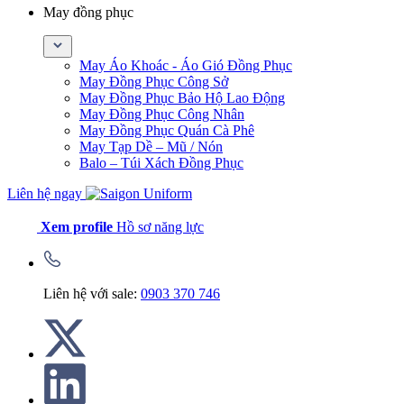
May đồng phục
May Áo Khoác - Áo Gió Đồng Phục
May Đồng Phục Công Sở
May Đồng Phục Bảo Hộ Lao Động
May Đồng Phục Công Nhân
May Đồng Phục Quán Cà Phê
May Tạp Dề – Mũ / Nón
Balo – Túi Xách Đồng Phục
Liên hệ ngay
Xem profile
Hồ sơ năng lực
Liên hệ với sale:
0903 370 746