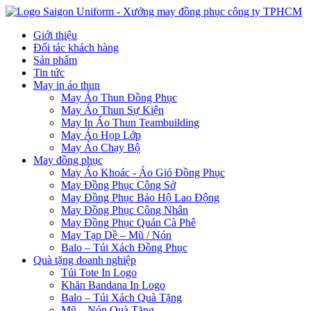
Giới thiệu
Đối tác khách hàng
Sản phẩm
Tin tức
May in áo thun
May Áo Thun Đồng Phục
May Áo Thun Sự Kiện
May In Áo Thun Teambuilding
May Áo Họp Lớp
May Áo Chạy Bộ
May đồng phục
May Áo Khoác - Áo Gió Đồng Phục
May Đồng Phục Công Sở
May Đồng Phục Bảo Hộ Lao Động
May Đồng Phục Công Nhân
May Đồng Phục Quán Cà Phê
May Tạp Dề – Mũ / Nón
Balo – Túi Xách Đồng Phục
Quà tặng doanh nghiệp
Túi Tote In Logo
Khăn Bandana In Logo
Balo – Túi Xách Quà Tặng
Mũ – Nón Quà Tặng