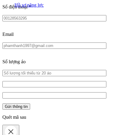
Hồ sơ năng lực
Số điện thoại
*
Email
Số lượng áo
Quét mã sau