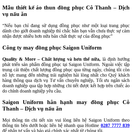
Mẫu thiết kế áo thun đồng phục Cô Thanh – Dịch
vụ nấu ăn
“Nếu bạn chỉ đang sử dụng đồng phục như một loại trang phục
dành cho giới doanh nghiệp thì chắc hẳn bạn vẫn chưa thực sự cảm
nhận được nhiều hơn nữa bản chất thực sự của đồng phục”
Công ty may đồng phục Saigon Uniform
Quality & More – Chất lượng và hơn thế nữa,
là định hướng
phát triển sản phẩm đồng phục tại Saigon Uniform. Ngoài việc tập
trung cải thiện chất lượng đồng phục qua từng ngày, chúng tôi còn
nỗ lực mang đến những trải nghiệm hài lòng nhất cho Quý khách
hàng thông qua dịch vụ Tư vấn chuyên nghiệp, Tối ưu ngân sách
doanh nghiệp qua tập hợp những chi tiết được kết hợp trên chiếc áo
do chính doanh nghiệp yêu cầu.
Saigon Uniform hân hạnh may đồng phục Cô
Thanh – Dịch vụ nấu ăn
Mọi thông tin chi tiết xin vui lòng liên hệ Saigon Uniform theo
thông tin bên dưới hoặc liên hệ nhanh qua Hotline
0287 7777 839
để nhận tư vấn và báo giá chính xác nhất từ chúng tôi.