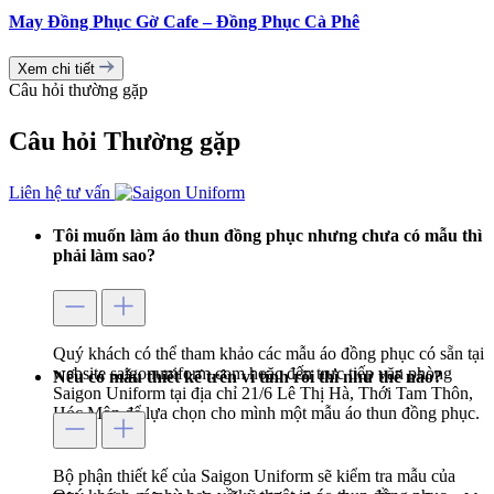
May Đồng Phục Gờ Cafe – Đồng Phục Cà Phê
Xem chi tiết
Câu hỏi thường gặp
Câu hỏi
Thường gặp
Liên hệ tư vấn
Tôi muốn làm áo thun đồng phục nhưng chưa có mẫu thì
phải làm sao?
Quý khách có thể tham khảo các mẫu áo đồng phục có sẵn tại
website saigonuniform.com hoặc đến trực tiếp văn phòng
Nếu có mẫu thiết kế trên vi tính rồi thì như thế nào?
Saigon Uniform tại địa chỉ 21/6 Lê Thị Hà, Thới Tam Thôn,
Hóc Môn để lựa chọn cho mình một mẫu áo thun đồng phục.
Bộ phận thiết kế của Saigon Uniform sẽ kiểm tra mẫu của