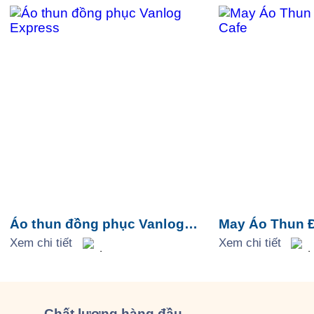
lòng.
Áo thun đồng phục Vanlog
May Áo Thun 
Express
Xem chi tiết
Cafe
Xem chi tiết
Chất lượng
hàng đầu