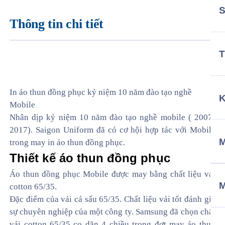
Thông tin chi tiết
T
In áo thun đồng phục kỷ niệm 10 năm đào tạo nghề
Mobile
Nhân dịp kỷ niệm 10 năm đào tạo nghề mobile ( 2007-
2017). Saigon Uniform đã có cơ hội hợp tác với Mobile
M
trong may in áo thun đồng phục.
Thiết kế áo thun đồng phục
Áo thun đồng phục Mobile được may bằng chất liệu vải
cotton 65/35.
Đặc điểm của vải cá sấu 65/35. Chất liệu vải tốt đánh giá
sự chuyên nghiệp của một công ty. Samsung đã chọn chất
vải cotton 65/35 co dãn 4 chiều trong đợt may áo thun