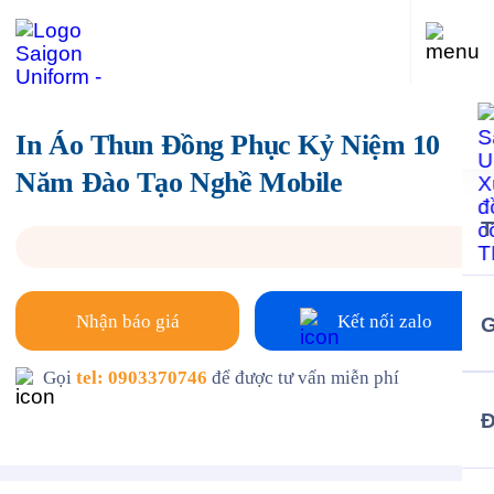
In Áo Thun Đồng Phục Kỷ Niệm 10
Năm Đào Tạo Nghề Mobile
Nhận báo giá
Kết nối zalo
G
Gọi
tel: 0903370746
để được tư vấn miễn phí