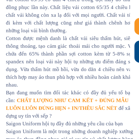
đồng phục lần này. Chất liệu vải cotton 65/35 4 chiều là
chất vải không còn xa lạ đối với mọi người. Chất vải tốt
đi kèm với chất lượng cũng như giá thành chênh hơn
những loại vải bình thường.
Cotton được mệnh danh là chất vải siêu thấm hút, siêu
thông thoáng, tạo cảm giác thoải mái cho người mặc. Vì
chứa đến 65% thành phần sợi cotton kèm từ 5-8% sợi
spandex nên loại vải này hội tụ những ưu điểm đáng sử
dụng. Vừa thấm hút mồ hồi, vừa do dãn 4 chiều nên vải
thích hợp may áo thun phù hợp với nhiều hoàn cảnh khác
nhau.
Bạn đang muốn tìm đối tác khác có đầy đủ yếu tố bạn
cần:
CHẤT LƯỢNG NHƯ CAM KẾT + ĐÚNG MẪU +
LUÔN LUÔN ĐÚNG HẸN + IN/THÊU SẮC NÉT
để xây
dựng uy tín với sếp ?
Saigon Uniform hội tụ đầy đủ những yêu cầu của bạn
Saigon Uniform là một trong những doanh nghiệp xưởng