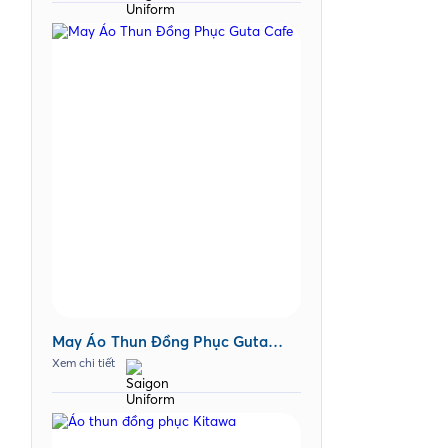
May Áo Thun Đồng Phục Guta
Cafe
Xem chi tiết