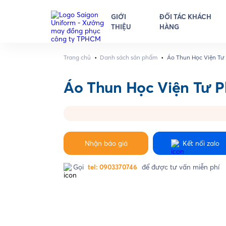
GIỚI
ĐỐI TÁC KHÁCH
THIỆU
HÀNG
•
•
Trang chủ
Danh sách sản phẩm
Áo Thun Học Viện Tư
Áo Thun Học Viện Tư 
Nhận báo giá
Kết nối zalo
Gọi
tel: 0903370746
để được tư vấn miễn phí