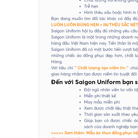
Trễ hẹn
Hình thêu xấu hoặc hình in
Bạn đang muốn tìm đối tác khác có đầy đủ
LUÔN LUÔN ĐÚNG HẸN + IN/THÊU SẮC NÉ
Saigon Uniform hội tụ đầy đủ những yêu cầu
Saigon Uniform là một trong những doanh ng
hàng đầu Việt Nam hiện nay. Tiền thân là m
Saigon Uniform đã có một bước tiến vượt bậ
những chiếc áo đồng phục đẹp hơn, ch
Hàng.
Với tiêu chí
“ Chất lượng tạo niềm tin ”
chún
giao hàng nhằm tạo được niềm tin tuyệt đối
Đến với Saigon Uniform bạn s
Đội ngũ nhân viên tư vấn tậ
Miễn phí thiết kế
May mẫu miễn phí
Xem được chất liệu thật th
Thời gian sản xuất theo yê
Giúp bạn có được chiếc á
sách của doanh nghiệp bạn
>>>>> Xem thêm: Mẫu áo thun đồng phục hệ t