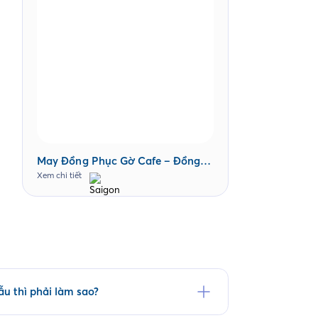
May Đồng Phục Gờ Cafe – Đồng
Phục Cà Phê
Xem chi tiết
u thì phải làm sao?
 tại website saigonuniform.com hoặc đến trực