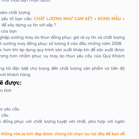
 kém chất lượng
 yếu tố bạn cần:
CHẤT LƯỢNG NHƯ CAM KẾT + ĐÚNG MẪU +
T
để xây dựng uy tín với sếp ?
 của bạn
hiệp xưởng may áo thun đồng phục giá rẻ uy tín và chất lượng
ột xưởng may đồng phục số lượng ít vào đầu những năm 2008.
c hơn khi áp dụng quy trình sản xuất khép kín để sản xuất được
ất lượng hơn nhằm phục vụ may áo thun yêu cầu của Quý Khách
g tôi đặc biệt chú trọng đến chất lượng sản phẩm và tiến độ
 với khách hàng.
ẽ được:
n tình
eo yêu cầu
u cầu
o đồng phục với chất lượng tuyệt vời nhất, phù hợp với ngân
hống rửa xe Ichi đẹp được chúng tôi chọn lọc tại đây để bạn dễ