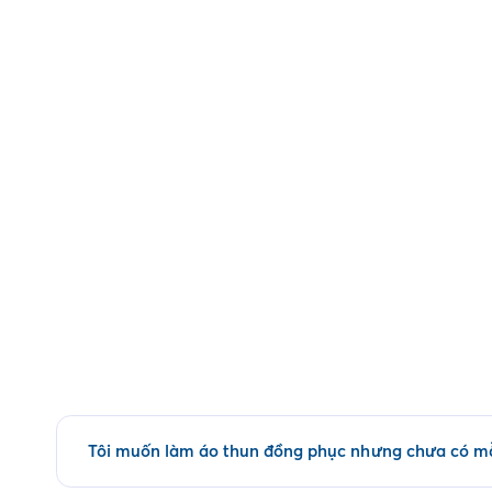
Tôi muốn làm áo thun đồng phục nhưng chưa có mẫ
Quý khách có thể tham khảo các mẫu áo đồng phục có sẵn