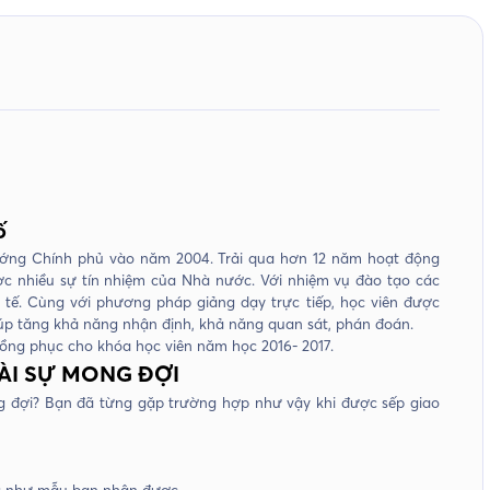
ố
ướng Chính phủ vào năm 2004. Trải qua hơn 12 năm hoạt động
ợc nhiều sự tín nhiệm của Nhà nước. Với nhiệm vụ đào tạo các
 tế. Cùng với phương pháp giảng dạy trực tiếp, học viên được
iúp tăng khả năng nhận định, khả năng quan sát, phán đoán.
đồng phục cho khóa học viên năm học 2016- 2017.
ÀI SỰ MONG ĐỢI
g đợi? Bạn đã từng gặp trường hợp như vậy khi được sếp giao
ng như mẫu bạn nhận được