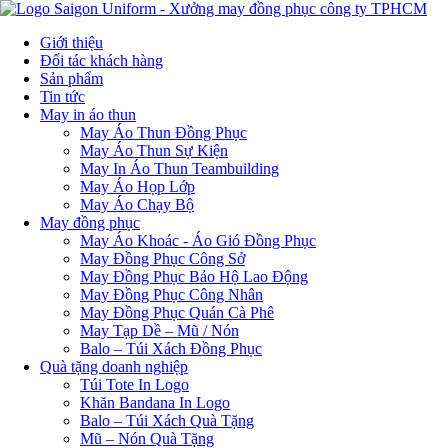
Giới thiệu
Đối tác khách hàng
Sản phẩm
Tin tức
May in áo thun
May Áo Thun Đồng Phục
May Áo Thun Sự Kiện
May In Áo Thun Teambuilding
May Áo Họp Lớp
May Áo Chạy Bộ
May đồng phục
May Áo Khoác - Áo Gió Đồng Phục
May Đồng Phục Công Sở
May Đồng Phục Bảo Hộ Lao Động
May Đồng Phục Công Nhân
May Đồng Phục Quán Cà Phê
May Tạp Dề – Mũ / Nón
Balo – Túi Xách Đồng Phục
Quà tặng doanh nghiệp
Túi Tote In Logo
Khăn Bandana In Logo
Balo – Túi Xách Quà Tặng
Mũ – Nón Quà Tặng