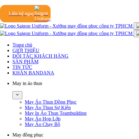
Liên hệ ngay
Trang chủ
GIỚI THIỆU
ĐỐI TÁC KHÁCH HÀNG
SẢN PHẨM
TIN TỨC
KHĂN BANDANA
May in áo thun
May Áo Thun Đồng Phục
May Áo Thun Sự Kiện
May In Áo Thun Teambuilding
May Áo Họp Lớp
May Áo Chạy Bộ
May đồng phục