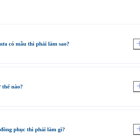
ưa có mẫu thì phải làm sao?
ó sẵn tại website saigonuniform.com hoặc đến trực tiếp văn phòng
Tam Thôn, Hóc Môn để lựa chọn cho mình một mẫu áo thun đồng phục.
ư thế nào?
ẫu của Quý khách có phù hợp về kỹ thuật in áo thun đồng phục không?
g và sản xuất hàng loạt trong thời gian phù hợp.
đồng phục thì phải làm gì?