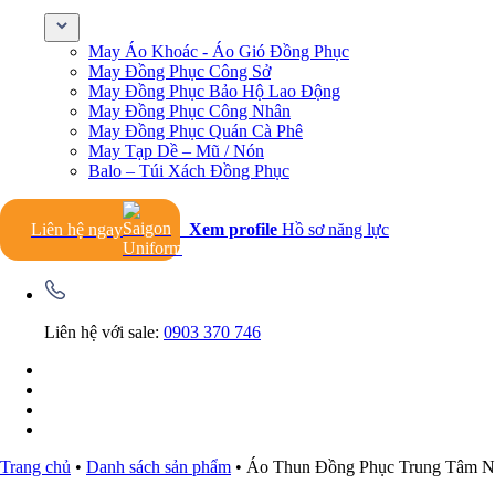
May Áo Khoác - Áo Gió Đồng Phục
May Đồng Phục Công Sở
May Đồng Phục Bảo Hộ Lao Động
May Đồng Phục Công Nhân
May Đồng Phục Quán Cà Phê
May Tạp Dề – Mũ / Nón
Balo – Túi Xách Đồng Phục
Liên hệ ngay
Xem profile
Hồ sơ năng lực
Liên hệ với sale:
0903 370 746
Trang chủ
•
Danh sách sản phẩm
•
Áo Thun Đồng Phục Trung Tâm N