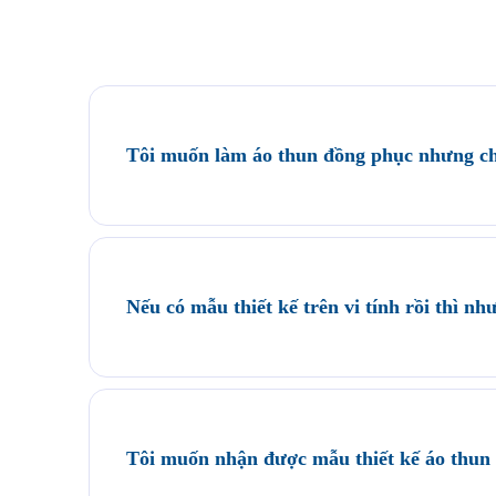
Tôi muốn làm áo thun đồng phục nhưng ch
Quý khách có thể tham khảo các mẫu áo đồng phục c
Saigon Uniform tại địa chỉ 21/6 Lê Thị Hà, Thới 
Nếu có mẫu thiết kế trên vi tính rồi thì nh
Bộ phận thiết kế của Saigon Uniform sẽ kiểm tra m
Nếu duyệt mẫu chúng tôi sẽ tiến hành ký kết hợp đồn
Tôi muốn nhận được mẫu thiết kế áo thun 