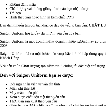
Không đúng mẫu
Chất lượng vải không giống như mẫu bạn nhận được
Trễ hẹn
Hình thêu xấu hoặc hình in kém chất lượng
Bạn đang muốn tìm đối tác khác có đầy đủ yếu tố bạn cần:
CHẤT LƯ
Saigon Uniform hội tụ đầy đủ những yêu cầu của bạn
Saigon Uniform là một trong những doanh nghiệp xưởng may áo thun đ
2008.
Saigon Uniform đã có một bước tiến vượt bậc hơn khi áp dụng quy tr
Khách Hàng.
Với tiêu chí
“ Chất lượng tạo niềm tin ”
chúng tôi đặc biệt chú trọng
Đến với Saigon Uniform bạn sẽ được:
Đội ngũ nhân viên tư vấn tận tình
Miễn phí thiết kế
May mẫu miễn phí
Xem được chất liệu thật theo yêu cầu
Thời gian sản xuất theo yêu cầu
Giúp bạn có được chiếc áo đồng phục với chất lượng tuyệt vời