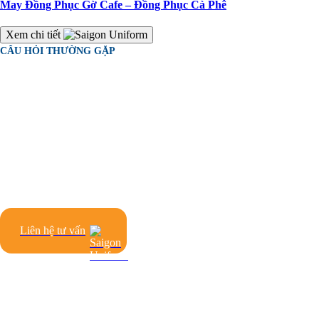
May Đồng Phục Gờ Cafe – Đồng Phục Cà Phê
Xem chi tiết
CÂU HỎI THƯỜNG GẶP
Câu hỏi
Thường gặp
Liên hệ tư vấn