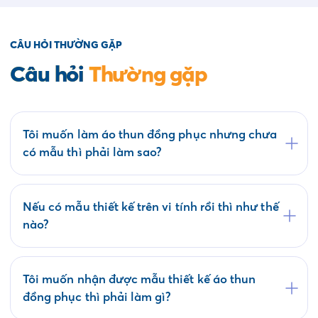
CÂU HỎI THƯỜNG GẶP
Câu hỏi
Thường gặp
Tôi muốn làm áo thun đồng phục nhưng chưa
có mẫu thì phải làm sao?
Quý khách có thể tham khảo các mẫu áo đồng
phục có sẵn tại website saigonuniform.com hoặc
đến trực tiếp văn phòng Saigon Uniform tại địa
Nếu có mẫu thiết kế trên vi tính rồi thì như thế
chỉ 21/6 Lê Thị Hà, Thới Tam Thôn, Hóc Môn để
nào?
lựa chọn cho mình một mẫu áo thun đồng phục.
Bộ phận thiết kế của Saigon Uniform sẽ kiểm tra
mẫu của Quý khách có phù hợp về kỹ thuật in áo
thun đồng phục không? Nếu duyệt mẫu chúng tôi
Tôi muốn nhận được mẫu thiết kế áo thun
sẽ tiến hành ký kết hợp đồng và sản xuất hàng
đồng phục thì phải làm gì?
loạt trong thời gian phù hợp.
Saigon Uniform làm việc theo Quy trình bao gồm