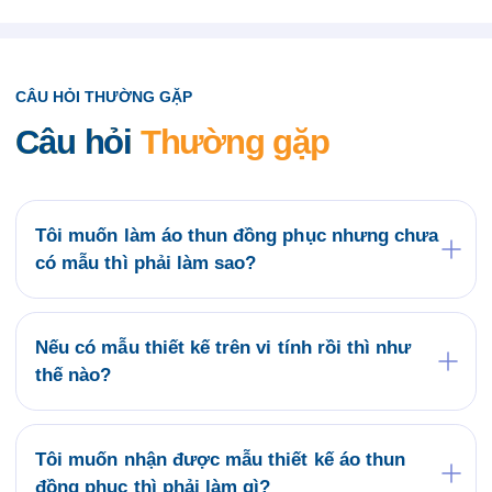
CÂU HỎI THƯỜNG GẶP
Câu hỏi
Thường gặp
Tôi muốn làm áo thun đồng phục nhưng chưa
có mẫu thì phải làm sao?
Quý khách có thể tham khảo các mẫu áo đồng
phục có sẵn tại website saigonuniform.com hoặc
đến trực tiếp văn phòng Saigon Uniform tại địa chỉ
Nếu có mẫu thiết kế trên vi tính rồi thì như
21/6 Lê Thị Hà, Thới Tam Thôn, Hóc Môn để lựa
thế nào?
chọn cho mình một mẫu áo thun đồng phục.
Bộ phận thiết kế của Saigon Uniform sẽ kiểm tra
mẫu của Quý khách có phù hợp về kỹ thuật in áo
thun đồng phục không? Nếu duyệt mẫu chúng tôi sẽ
Tôi muốn nhận được mẫu thiết kế áo thun
tiến hành ký kết hợp đồng và sản xuất hàng loạt
đồng phục thì phải làm gì?