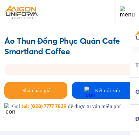
Áo Thun Đồng Phục Quán Cafe
Smartland Coffee
Nhận báo giá
Kết nối zalo
G
tel: (028) 7777 7839
Gọi
để được tư vấn miễn phí
Đ