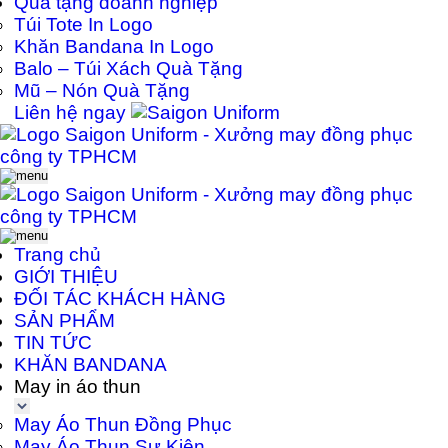
Quà tặng doanh nghiệp
Túi Tote In Logo
Khăn Bandana In Logo
Balo – Túi Xách Quà Tặng
Mũ – Nón Quà Tặng
Liên hệ ngay
Trang chủ
GIỚI THIỆU
ĐỐI TÁC KHÁCH HÀNG
SẢN PHẨM
TIN TỨC
KHĂN BANDANA
May in áo thun
May Áo Thun Đồng Phục
May Áo Thun Sự Kiện