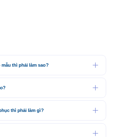
mẫu thì phải làm sao?
tại website saigonuniform.com hoặc đến trực tiếp văn
am Thôn, Hóc Môn để lựa chọn cho mình một mẫu áo
ào?
Quý khách có phù hợp về kỹ thuật in áo thun đồng
hợp đồng và sản xuất hàng loạt trong thời gian phù
hục thì phải làm gì?
:
uyệt mẫu – Ký hợp đồng – Tiến hành sản xuất – Giao
thiết kế do Saigon Uniform thiết kế đúng với yêu cầu