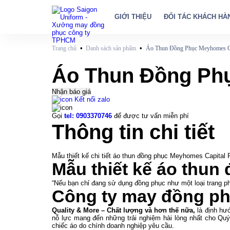
GIỚI THIỆU
ĐỐI TÁC KHÁCH HÀ
•
•
Trang chủ
Danh sách sản phẩm
Áo Thun Đồng Phục Meyhomes Ca
Áo Thun Đồng Ph
Nhận báo giá
Kết nối zalo
Gọi
tel: 0903370746
để được tư vấn miễn phí
Thông tin chi tiết
Mẫu thiết kế chi tiết áo thun đồng phục Meyhomes Capital
Mẫu thiết kế áo thu
“Nếu bạn chỉ đang sử dụng đồng phục như một loại trang 
Công ty may đồng ph
Quality & More – Chất lượng và hơn thế nữa,
là định hướ
nỗ lực mang đến những trải nghiệm hài lòng nhất cho Quý
chiếc áo do chính doanh nghiệp yêu cầu.