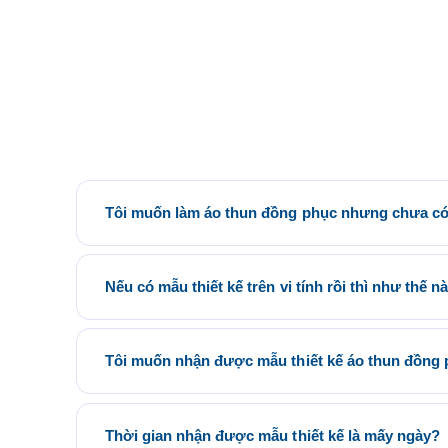
Tôi muốn làm áo thun đồng phục nhưng chưa có 
Quý khách có thể tham khảo các mẫu áo đồng phục có sẵn 
phòng Saigon Uniform tại địa chỉ 21/6 Lê Thị Hà, Thới T
thun đồng phục.
Nếu có mẫu thiết kế trên vi tính rồi thì như thế n
Bộ phận thiết kế của Saigon Uniform sẽ kiểm tra mẫu của 
phục không? Nếu duyệt mẫu chúng tôi sẽ tiến hành ký kết 
hợp.
Tôi muốn nhận được mẫu thiết kế áo thun đồng p
Saigon Uniform làm việc theo Quy trình bao gồm các bước
Gửi yêu cầu – Nhận tư vấn – Thiết kế mẫu – May mẫu – D
hàng
Thời gian nhận được mẫu thiết kế là mấy ngày?
Quý khách hàng khi trải qua 2 bước đầu sẽ nhận được mẫu 