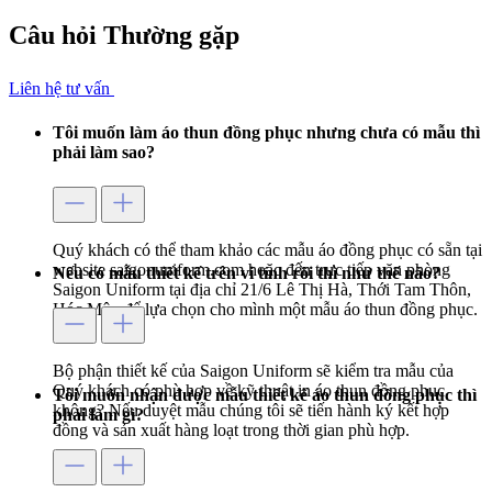
Câu hỏi
Thường gặp
Liên hệ tư vấn
Tôi muốn làm áo thun đồng phục nhưng chưa có mẫu thì
phải làm sao?
Quý khách có thể tham khảo các mẫu áo đồng phục có sẵn tại
website saigonuniform.com hoặc đến trực tiếp văn phòng
Nếu có mẫu thiết kế trên vi tính rồi thì như thế nào?
Saigon Uniform tại địa chỉ 21/6 Lê Thị Hà, Thới Tam Thôn,
Hóc Môn để lựa chọn cho mình một mẫu áo thun đồng phục.
Bộ phận thiết kế của Saigon Uniform sẽ kiểm tra mẫu của
Quý khách có phù hợp về kỹ thuật in áo thun đồng phục
Tôi muốn nhận được mẫu thiết kế áo thun đồng phục thì
không? Nếu duyệt mẫu chúng tôi sẽ tiến hành ký kết hợp
phải làm gì?
đồng và sản xuất hàng loạt trong thời gian phù hợp.