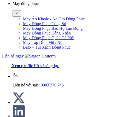
May đồng phục
May Áo Khoác - Áo Gió Đồng Phục
May Đồng Phục Công Sở
May Đồng Phục Bảo Hộ Lao Động
May Đồng Phục Công Nhân
May Đồng Phục Quán Cà Phê
May Tạp Dề – Mũ / Nón
Balo – Túi Xách Đồng Phục
Liên hệ ngay
Xem profile
Hồ sơ năng lực
Liên hệ với sale:
0903 370 746