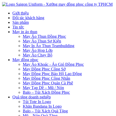
Giới thiệu
Đối tác khách hàng
Sản phẩm
Tin tức
May in áo thun
May Áo Thun Đồng Phục
May Áo Thun Sự Kiện
May In Áo Thun Teambuilding
May Áo Họp Lớp
May Áo Chạy Bộ
May đồng phục
May Áo Khoác - Áo Gió Đồng Phục
May Đồng Phục Công Sở
May Đồng Phục Bảo Hộ Lao Động
May Đồng Phục Công Nhân
May Đồng Phục Quán Cà Phê
May Tạp Dề – Mũ / Nón
Balo – Túi Xách Đồng Phục
Quà tặng doanh nghiệp
Túi Tote In Logo
Khăn Bandana In Logo
Balo – Túi Xách Quà Tặng
Mũ – Nón Quà Tặng