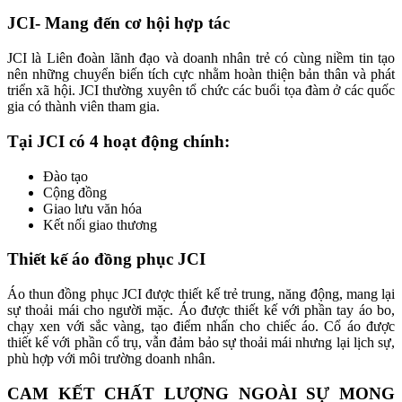
JCI- Mang đến cơ hội hợp tác
JCI là Liên đoàn lãnh đạo và doanh nhân trẻ có cùng niềm tin tạo
nên những chuyển biến tích cực nhằm hoàn thiện bản thân và phát
triển xã hội. JCI thường xuyên tổ chức các buổi tọa đàm ở các quốc
gia có thành viên tham gia.
Tại JCI có 4 hoạt động chính:
Đào tạo
Cộng đồng
Giao lưu văn hóa
Kết nối giao thương
Thiết kế áo đồng phục JCI
Áo thun đồng phục JCI được thiết kế trẻ trung, năng động, mang lại
sự thoải mái cho người mặc. Áo được thiết kế với phần tay áo bo,
chạy xen với sắc vàng, tạo điểm nhấn cho chiếc áo. Cổ áo được
thiết kế với phần cổ trụ, vẫn đảm bảo sự thoải mái nhưng lại lịch sự,
phù hợp với môi trường doanh nhân.
CAM KẾT CHẤT LƯỢNG NGOÀI SỰ MONG