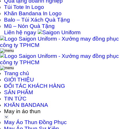
Quà tặng doanh nghiệp
Túi Tote In Logo
Khăn Bandana In Logo
Balo – Túi Xách Quà Tặng
Mũ – Nón Quà Tặng
Liên hệ ngay
Trang chủ
GIỚI THIỆU
ĐỐI TÁC KHÁCH HÀNG
SẢN PHẨM
TIN TỨC
KHĂN BANDANA
May in áo thun
May Áo Thun Đồng Phục
May Áo Thun Sự Kiện