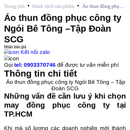
•
•
Trang chủ
Danh sách sản phẩm
Áo thun đồng phục
công ty Ngói Bê
Áo thun đồng phục công ty
Tông –Tập Đoàn
Ngói Bê Tông –Tập Đoàn
SCG
SCG
Nhận báo giá
Kết nối zalo
Gọi
tel: 0903370746
để được tư vấn miễn phí
Thông tin chi tiết
Áo thun đồng phục công ty Ngói Bê Tông – Tập
Đoàn SCG
Những vấn đề cần lưu ý khi chọn
may đồng phục công ty tại
TP.HCM
Khi mà số lượng các doanh nghiệp mới thành