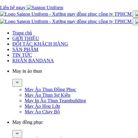
Liên hệ ngay
Trang chủ
GIỚI THIỆU
ĐỐI TÁC KHÁCH HÀNG
SẢN PHẨM
TIN TỨC
KHĂN BANDANA
May in áo thun
May Áo Thun Đồng Phục
May Áo Thun Sự Kiện
May In Áo Thun Teambuilding
May Áo Họp Lớp
May Áo Chạy Bộ
May đồng phục