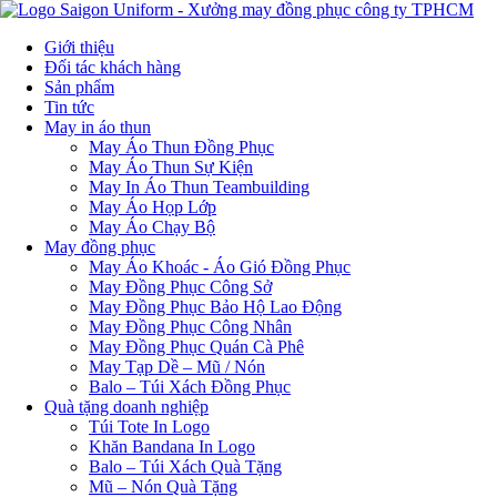
Giới thiệu
Đối tác khách hàng
Sản phẩm
Tin tức
May in áo thun
May Áo Thun Đồng Phục
May Áo Thun Sự Kiện
May In Áo Thun Teambuilding
May Áo Họp Lớp
May Áo Chạy Bộ
May đồng phục
May Áo Khoác - Áo Gió Đồng Phục
May Đồng Phục Công Sở
May Đồng Phục Bảo Hộ Lao Động
May Đồng Phục Công Nhân
May Đồng Phục Quán Cà Phê
May Tạp Dề – Mũ / Nón
Balo – Túi Xách Đồng Phục
Quà tặng doanh nghiệp
Túi Tote In Logo
Khăn Bandana In Logo
Balo – Túi Xách Quà Tặng
Mũ – Nón Quà Tặng