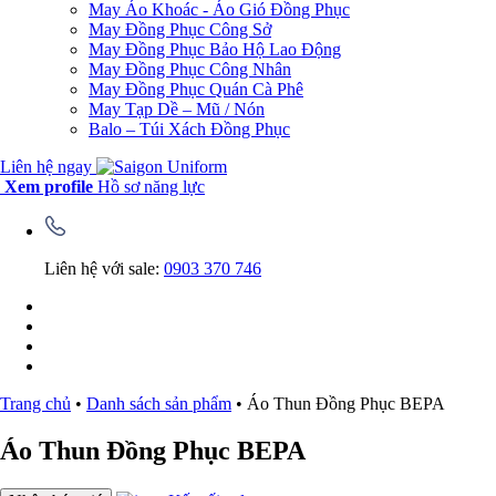
May Áo Khoác - Áo Gió Đồng Phục
May Đồng Phục Công Sở
May Đồng Phục Bảo Hộ Lao Động
May Đồng Phục Công Nhân
May Đồng Phục Quán Cà Phê
May Tạp Dề – Mũ / Nón
Balo – Túi Xách Đồng Phục
Liên hệ ngay
Xem profile
Hồ sơ năng lực
Liên hệ với sale:
0903 370 746
Trang chủ
•
Danh sách sản phẩm
•
Áo Thun Đồng Phục BEPA
Áo Thun Đồng Phục BEPA