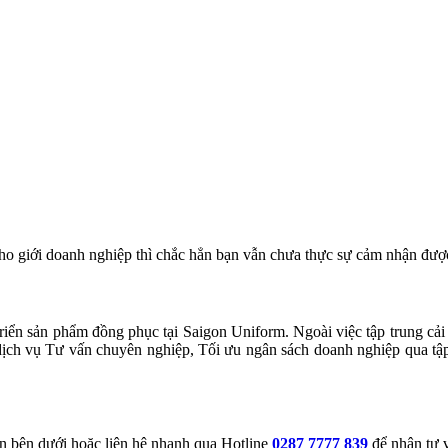
ho giới doanh nghiệp thì chắc hẳn bạn vẫn chưa thực sự cảm nhận đượ
riển sản phẩm đồng phục tại Saigon Uniform. Ngoài việc tập trung cải
ịch vụ Tư vấn chuyên nghiệp, Tối ưu ngân sách doanh nghiệp qua tập 
tin bên dưới hoặc liên hệ nhanh qua Hotline
0287 7777 839
để nhận tư v