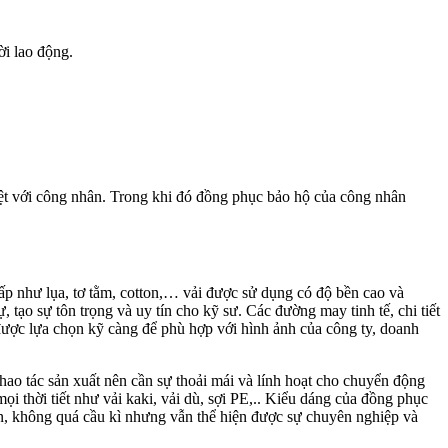
ời lao động.
iệt với công nhân. Trong khi đó đồng phục bảo hộ của công nhân
ấp như lụa, tơ tằm, cotton,… vải được sử dụng có độ bền cao và
 tạo sự tôn trọng và uy tín cho kỹ sư. Các đường may tinh tế, chi tiết
được lựa chọn kỹ càng để phù hợp với hình ảnh của công ty, doanh
 thao tác sản xuất nên cần sự thoải mái và lính hoạt cho chuyển động
i thời tiết như vải kaki, vải dù, sợi PE,.. Kiểu dáng của đồng phục
iản, không quá cầu kì nhưng vẫn thể hiện được sự chuyên nghiệp và