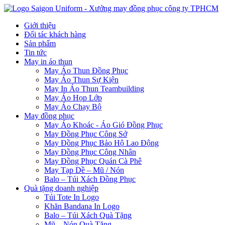
Giới thiệu
Đối tác khách hàng
Sản phẩm
Tin tức
May in áo thun
May Áo Thun Đồng Phục
May Áo Thun Sự Kiện
May In Áo Thun Teambuilding
May Áo Họp Lớp
May Áo Chạy Bộ
May đồng phục
May Áo Khoác - Áo Gió Đồng Phục
May Đồng Phục Công Sở
May Đồng Phục Bảo Hộ Lao Động
May Đồng Phục Công Nhân
May Đồng Phục Quán Cà Phê
May Tạp Dề – Mũ / Nón
Balo – Túi Xách Đồng Phục
Quà tặng doanh nghiệp
Túi Tote In Logo
Khăn Bandana In Logo
Balo – Túi Xách Quà Tặng
Mũ – Nón Quà Tặng