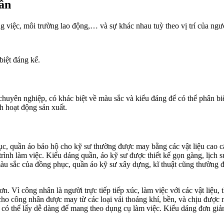
hân
ng việc, môi trường lao động,… và sự khác nhau tuỳ theo vị trí của ngư
biệt đáng kể.
chuyên nghiệp, có khác biệt về màu sắc và kiểu đáng để có thể phân b
nh hoạt động sản xuất.
hục, quần áo bảo hộ cho kỹ sư thường được may bằng các vật liệu cao c
rình làm việc. Kiểu dáng quần, áo kỹ sư được thiết kế gọn gàng, lịch sự,
àu sắc của đồng phục, quần áo kỹ sư xây dựng, kĩ thuật cũng thường 
. Vì công nhân là người trực tiếp tiếp xúc, làm việc với các vật liệu,
ho công nhân được may từ các loại vải thoáng khí, bền, và chịu được mọ
 tay có thể lấy dễ dàng để mang theo dụng cụ làm việc. Kiểu dáng đơn g