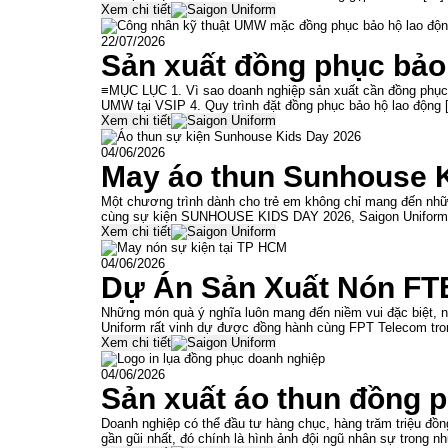
Xem chi tiết
22/07/2026
Sản xuất đồng phục bảo
≡MỤC LỤC 1. Vì sao doanh nghiệp sản xuất cần đồng phục b
UMW tại VSIP 4. Quy trình đặt đồng phục bảo hộ lao động 
Xem chi tiết
04/06/2026
May áo thun Sunhouse 
Một chương trình dành cho trẻ em không chỉ mang đến nhữn
cùng sự kiện SUNHOUSE KIDS DAY 2026, Saigon Uniform t
Xem chi tiết
04/06/2026
Dự Án Sản Xuất Nón FTE
Những món quà ý nghĩa luôn mang đến niềm vui đặc biệt, n
Uniform rất vinh dự được đồng hành cùng FPT Telecom tro
Xem chi tiết
04/06/2026
Sản xuất áo thun đồng 
Doanh nghiệp có thể đầu tư hàng chục, hàng trăm triệu đồn
gần gũi nhất, đó chính là hình ảnh đội ngũ nhân sự trong 