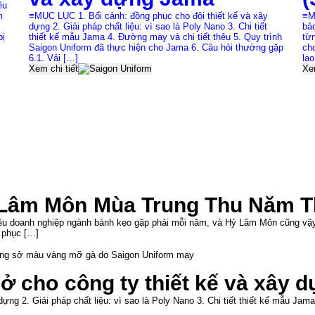
ều
m
≡MỤC LỤC 1. Bối cảnh: đồng phục cho đội thiết kế và xây
≡M
dựng 2. Giải pháp chất liệu: vì sao là Poly Nano 3. Chi tiết
bảo
bị
thiết kế mẫu Jama 4. Đường may và chi tiết thêu 5. Quy trình
từ
Saigon Uniform đã thực hiện cho Jama 6. Câu hỏi thường gặp
ch
6.1. Vải […]
la
Xem chi tiết
Xem
Lâm Môn Mùa Trung Thu Năm T
iều doanh nghiệp ngành bánh kẹo gặp phải mỗi năm, và Hỷ Lâm Môn cũng vậy.
 phục […]
ở cho công ty thiết kế và xây 
ng 2. Giải pháp chất liệu: vì sao là Poly Nano 3. Chi tiết thiết kế mẫu Jam