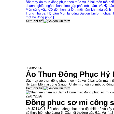
Đặt may áo thun đồng phục theo mùa vụ là bài toán mà nhi
doanh nghiệp ngành bánh kẹo gặp phải mỗi năm, và Hỷ Lâ
Môn cũng vậy. Cứ đến hẹn lại lên, mỗi năm khi mùa bánh
Trung Thu về, Hỷ Lâm Môn lại cùng Saigon Uniform chuẩn 
một bộ đồng phục […]
Xem chi tiết
06/08/2026
Áo Thun Đồng Phục Hỷ 
Đặt may áo thun đồng phục theo mùa vụ là bài toán mà nh
Hỷ Lâm Môn lại cùng Saigon Uniform chuẩn bị một bộ đồng
Xem chi tiết
22/07/2026
Đồng phục sơ mi công s
≡MỤC LỤC 1. Bối cảnh: đồng phục cho đội thiết kế và xây dự
đã thực hiện cho Jama 6. Câu hỏi thường gặp 6.1. Vải […]