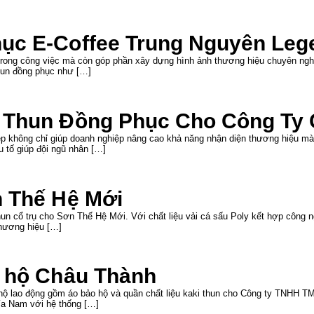
ục E-Coffee Trung Nguyên Leg
 trong công việc mà còn góp phần xây dựng hình ảnh thương hiệu chuyên nghi
hun đồng phục như […]
 Thun Đồng Phục Cho Công Ty C
ẹp không chỉ giúp doanh nghiệp nâng cao khả năng nhận diện thương hiệu mà
u tố giúp đội ngũ nhân […]
n Thế Hệ Mới
un cổ trụ cho Sơn Thế Hệ Mới. Với chất liệu vải cá sấu Poly kết hợp công n
hương hiệu […]
o hộ Châu Thành
 hộ lao động gồm áo bảo hộ và quần chất liệu kaki thun cho Công ty TNHH
ía Nam với hệ thống […]