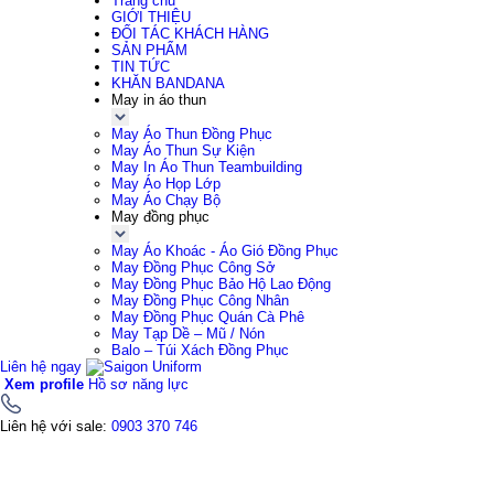
Trang chủ
GIỚI THIỆU
ĐỐI TÁC KHÁCH HÀNG
SẢN PHẨM
TIN TỨC
KHĂN BANDANA
May in áo thun
May Áo Thun Đồng Phục
May Áo Thun Sự Kiện
May In Áo Thun Teambuilding
May Áo Họp Lớp
May Áo Chạy Bộ
May đồng phục
May Áo Khoác - Áo Gió Đồng Phục
May Đồng Phục Công Sở
May Đồng Phục Bảo Hộ Lao Động
May Đồng Phục Công Nhân
May Đồng Phục Quán Cà Phê
May Tạp Dề – Mũ / Nón
Balo – Túi Xách Đồng Phục
Liên hệ ngay
Xem profile
Hồ sơ năng lực
Liên hệ với sale:
0903 370 746