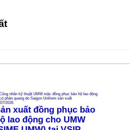
ất
04/06/2026
/07/2026
May 
ản xuất đồng phục bảo
Kids
ộ lao động cho UMW
Một chương t
SIME UMW) tại VSIP
khoảnh khắc 