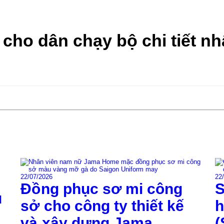
ho dân chạy bộ chi tiết nh
22/07/2026
22
Đồng phục sơ mi công
S
u
sở cho công ty thiết kế
h
và xây dựng Jama
(