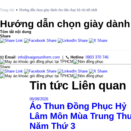
•
Trang chủ
Hướng dẫn chọn giày dành cho dân chạy bộ chi tiết nhất
Hướng dẫn chọn giày dành c
Tóm tắt nội dung
Share
📧
Email
:
info@saigonuniform.com
| 📞
Hotline
:
0903 370 746
Share:
Tin tức
Liên quan
06/08/2026
Áo Thun Đồng Phục Hỷ
Lâm Môn Mùa Trung Th
Năm Thứ 3