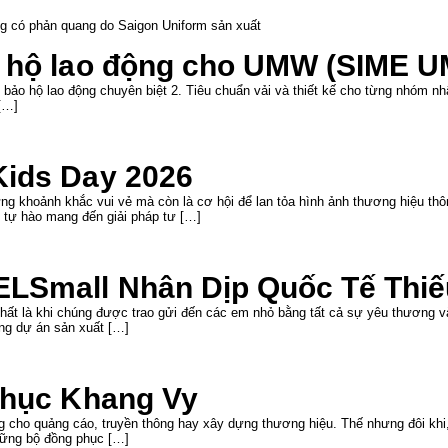
 hộ lao động cho UMW (SIME U
ảo hộ lao động chuyên biệt 2. Tiêu chuẩn vải và thiết kế cho từng nhóm nh
[…]
Kids Day 2026
g khoảnh khắc vui vẻ mà còn là cơ hội để lan tỏa hình ảnh thương hiệu th
ự hào mang đến giải pháp tư […]
LSmall Nhân Dịp Quốc Tế Thiếu
hất là khi chúng được trao gửi đến các em nhỏ bằng tất cả sự yêu thương và
ng dự án sản xuất […]
phục Khang Vy
g cho quảng cáo, truyền thông hay xây dựng thương hiệu. Thế nhưng đôi khi, 
những bộ đồng phục […]