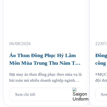
06/08/2026
22/07
Áo Thun Đồng Phục Hỷ Lâm
Đồng
Môn Mùa Trung Thu Năm Thứ
công 
3
Jam
Đặt may áo thun đồng phục theo mùa vụ là
≡MỤC L
bài toán mà nhiều doanh nghiệp ngành
đội thi
bánh kẹo gặp phải mỗi năm, và Hỷ Lâm
liệu: v
Môn cũng vậy. Cứ đến hẹn lại lên, mỗi năm
mẫu Ja
Xem chi tiết
Xem
khi mùa bánh Trung Thu về, Hỷ Lâm Môn
Quy tr
lại cùng Saigon Uniform chuẩn bị một bộ
Jama 6