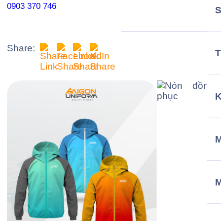
0903 370 746
Share:
T
M