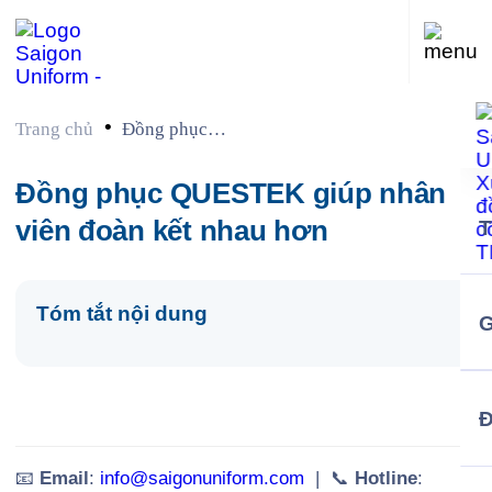
•
Trang chủ
Đồng phục
QUESTEK giúp
nhân viên đoàn kết
Đồng phục QUESTEK giúp nhân
nhau hơn
viên đoàn kết nhau hơn
Tóm tắt nội dung
G
📧
Email
:
info@saigonuniform.com
| 📞
Hotline
: