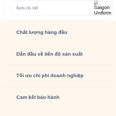
triệu người Việt đã quen với thói quen “dừng lại tí
Xem chi tiết
và làm ly Guta nhé!” mỗi ngày. Bộ đồng phục gồm
áo […]
Chất lượng
hàng đầu
Dẫn đầu về tiến độ sản xuất
Tối ưu chi phí doanh nghiệp
Cam kết
bảo hành