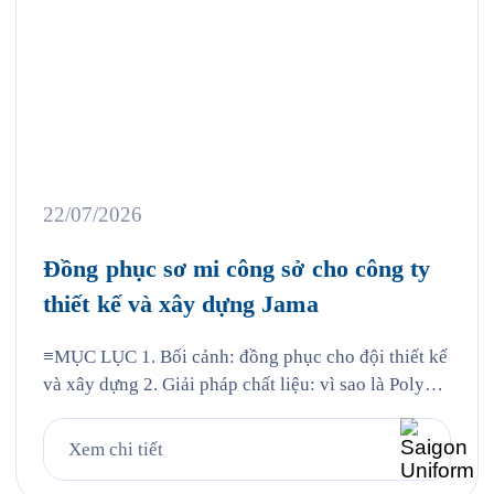
22/07/2026
Đồng phục sơ mi công sở cho công ty
thiết kế và xây dựng Jama
≡MỤC LỤC 1. Bối cảnh: đồng phục cho đội thiết kế
và xây dựng 2. Giải pháp chất liệu: vì sao là Poly
Nano 3. Chi tiết thiết kế mẫu Jama 4. Đường may và
chi tiết thêu 5. Quy trình Saigon Uniform đã thực
Xem chi tiết
hiện cho Jama 6. Câu hỏi thường gặp 6.1. Vải […]