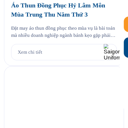
Áo Thun Đồng Phục Hỷ Lâm Môn
Mùa Trung Thu Năm Thứ 3
Đặt may áo thun đồng phục theo mùa vụ là bài toán
mà nhiều doanh nghiệp ngành bánh kẹo gặp phải
mỗi năm, và Hỷ Lâm Môn cũng vậy. Cứ đến hẹn lại
lên, mỗi năm khi mùa bánh Trung Thu về, Hỷ Lâm
Xem chi tiết
Môn lại cùng Saigon Uniform chuẩn bị một bộ đồng
phục […]