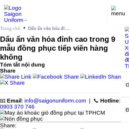
•
Trang chủ
Dấu ấn văn hóa đỉnh
cao trong 9 mẫu
Dấu ấn văn hóa đỉnh cao trong 9
đồng phục tiếp viên
mẫu đồng phục tiếp viên hàng
hàng không
không
Tóm tắt nội dung
Share
G
📧
Email
:
info@saigonuniform.com
| 📞
Hotline
:
0903 370 746
Share: