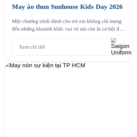
May áo thun Sunhouse Kids Day 2026
Một chương trình dành cho trẻ em không chỉ mang
đến những khoảnh khắc vui vẻ mà còn là cơ hội để
lan tỏa hình ảnh thương hiệu thông qua những thiết
kế đồng phục ấn tượng. Đồng hành cùng sự kiện
Xem chi tiết
SUNHOUSE KIDS DAY 2026, Saigon Uniform tự
hào mang đến giải pháp tư […]