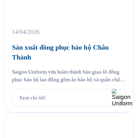
14/04/2026
Sản xuất đồng phục bảo hộ Châu
Thành
Saigon Uniform vừa hoàn thành bàn giao lô đồng
phục bảo hộ lao động gồm áo bảo hộ và quần chất
liệu kaki thun cho Công ty TNHH TMDV Xăng dầu
Châu Thành (Châu Thành Petro) — một trong
Xem chi tiết
những thương nhân phân phối xăng dầu lớn tại khu
vực phía Nam với hệ thống […]