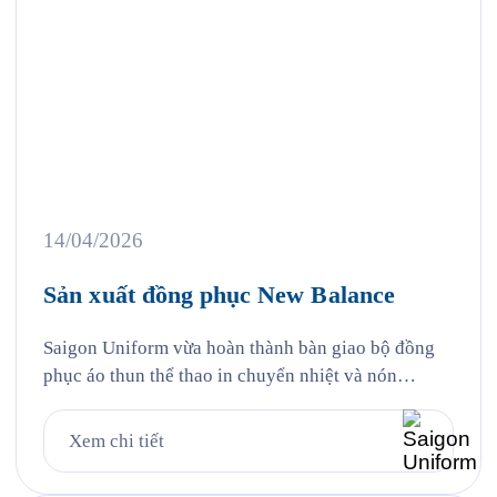
14/04/2026
Sản xuất đồng phục New Balance
Saigon Uniform vừa hoàn thành bàn giao bộ đồng
phục áo thun thể thao in chuyển nhiệt và nón
trekking vải che chống nắng đến cổ cho New
Balance Việt Nam — đại diện của thương hiệu thể
Xem chi tiết
thao Mỹ được thành lập từ năm 1906 tại Boston,
một trong những thương hiệu thể thao […]