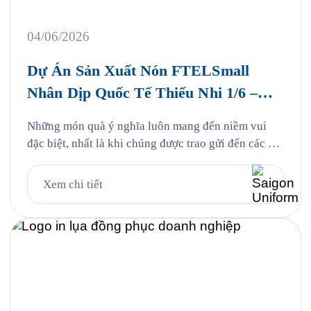
04/06/2026
Dự Án Sản Xuất Nón FTELSmall
Nhân Dịp Quốc Tế Thiếu Nhi 1/6 –
FPT Telecom
Những món quà ý nghĩa luôn mang đến niềm vui
đặc biệt, nhất là khi chúng được trao gửi đến các em
nhỏ bằng tất cả sự yêu thương và quan tâm. Nhân
dịp Quốc tế Thiếu nhi 1/6, Saigon Uniform rất vinh
Xem chi tiết
dự được đồng hành cùng FPT Telecom trong dự án
sản xuất […]