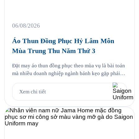
06/08/2026
Áo Thun Đồng Phục Hỷ Lâm Môn
Mùa Trung Thu Năm Thứ 3
Đặt may áo thun đồng phục theo mùa vụ là bài toán
mà nhiều doanh nghiệp ngành bánh kẹo gặp phải
mỗi năm, và Hỷ Lâm Môn cũng vậy. Cứ đến hẹn lại
lên, mỗi năm khi mùa bánh Trung Thu về, Hỷ Lâm
Xem chi tiết
Môn lại cùng Saigon Uniform chuẩn bị một bộ đồng
phục […]