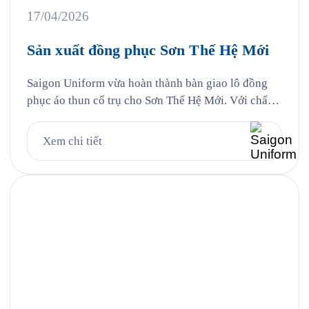
17/04/2026
Sản xuất đồng phục Sơn Thế Hệ Mới
Saigon Uniform vừa hoàn thành bàn giao lô đồng
phục áo thun cổ trụ cho Sơn Thế Hệ Mới. Với chất
liệu vải cá sấu Poly kết hợp công nghệ in lụa sắc
nét, áo đồng phục không chỉ đảm bảo tính năng mặc
Xem chi tiết
hàng ngày mà còn trở thành công cụ nhận diện
thương hiệu […]