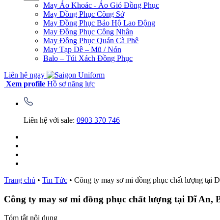
May Áo Khoác - Áo Gió Đồng Phục
May Đồng Phục Công Sở
May Đồng Phục Bảo Hộ Lao Động
May Đồng Phục Công Nhân
May Đồng Phục Quán Cà Phê
May Tạp Dề – Mũ / Nón
Balo – Túi Xách Đồng Phục
Liên hệ ngay
Xem profile
Hồ sơ năng lực
Liên hệ với sale:
0903 370 746
Trang chủ
•
Tin Tức
•
Công ty may sơ mi đồng phục chất lượng tại 
Công ty may sơ mi đồng phục chất lượng tại Dĩ An,
Tóm tắt nội dung