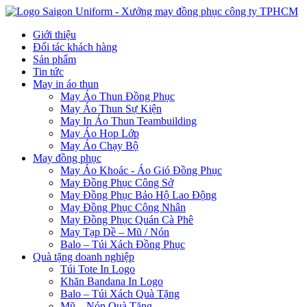
Giới thiệu
Đối tác khách hàng
Sản phẩm
Tin tức
May in áo thun
May Áo Thun Đồng Phục
May Áo Thun Sự Kiện
May In Áo Thun Teambuilding
May Áo Họp Lớp
May Áo Chạy Bộ
May đồng phục
May Áo Khoác - Áo Gió Đồng Phục
May Đồng Phục Công Sở
May Đồng Phục Bảo Hộ Lao Động
May Đồng Phục Công Nhân
May Đồng Phục Quán Cà Phê
May Tạp Dề – Mũ / Nón
Balo – Túi Xách Đồng Phục
Quà tặng doanh nghiệp
Túi Tote In Logo
Khăn Bandana In Logo
Balo – Túi Xách Quà Tặng
Mũ – Nón Quà Tặng