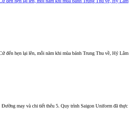
Cứ đến hẹn lại lên, mỗi năm khi mùa bánh Trung Thu về, Hỷ Lâm
≡
h
Cứ đến hẹn lại lên, mỗi năm khi mùa bánh Trung Thu về, Hỷ Lâm
. Đường may và chi tiết thêu 5. Quy trình Saigon Uniform đã thực