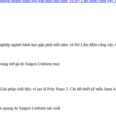
 nghiệp ngành bánh kẹo gặp phải mỗi năm, và Hỷ Lâm Môn cũng vậy. 
 nghiệp ngành bánh kẹo gặp phải mỗi năm, và Hỷ Lâm Môn cũng vậy. 
i pháp chất liệu: vì sao là Poly Nano 3. Chi tiết thiết kế mẫu Jama 4