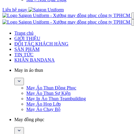
Liên hệ ngay
Trang chủ
GIỚI THIỆU
ĐỐI TÁC KHÁCH HÀNG
SẢN PHẨM
TIN TỨC
KHĂN BANDANA
May in áo thun
May Áo Thun Đồng Phục
May Áo Thun Sự Kiện
May In Áo Thun Teambuilding
May Áo Họp Lớp
May Áo Chạy Bộ
May đồng phục