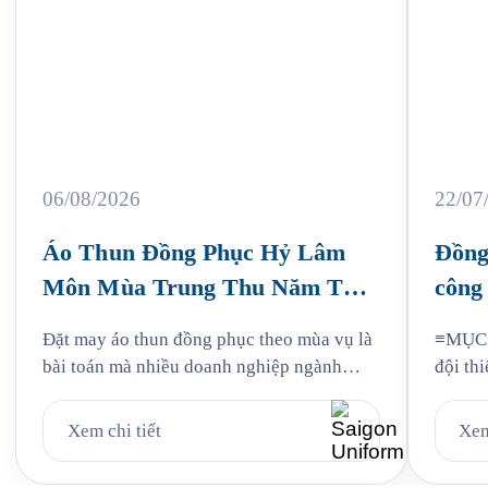
06/08/2026
22/07
Áo Thun Đồng Phục Hỷ Lâm
Đồng
Môn Mùa Trung Thu Năm Thứ
công 
3
Jam
Đặt may áo thun đồng phục theo mùa vụ là
≡MỤC L
bài toán mà nhiều doanh nghiệp ngành
đội thi
bánh kẹo gặp phải mỗi năm, và Hỷ Lâm
liệu: v
Môn cũng vậy. Cứ đến hẹn lại lên, mỗi năm
mẫu Ja
Xem chi tiết
Xem
khi mùa bánh Trung Thu về, Hỷ Lâm Môn
Quy tr
lại cùng Saigon Uniform chuẩn bị một bộ
Jama 6