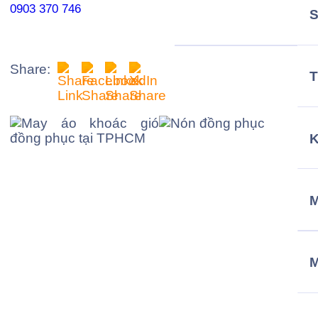
0903 370 746
Share:
T
M