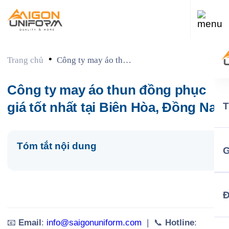
•
Trang chủ
Công ty may áo thun
đồng phục giá tốt
nhất tại Biên Hòa,
Công ty may áo thun đồng phục
Đồng Nai
giá tốt nhất tại Biên Hòa, Đồng Nai
Tóm tắt nội dung
G
📧
Email
:
info@saigonuniform.com
| 📞
Hotline
: