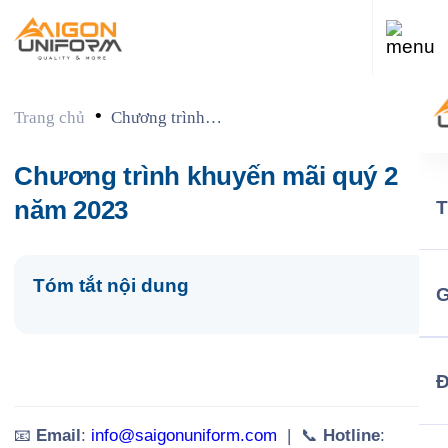
•
Trang chủ
Chương trình
khuyến mãi quý 2
năm 2023
Chương trình khuyến mãi quý 2
năm 2023
Tóm tắt nội dung
G
📧
Email
:
info@saigonuniform.com
| 📞
Hotline
: