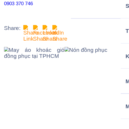
0903 370 746
Share:
T
M