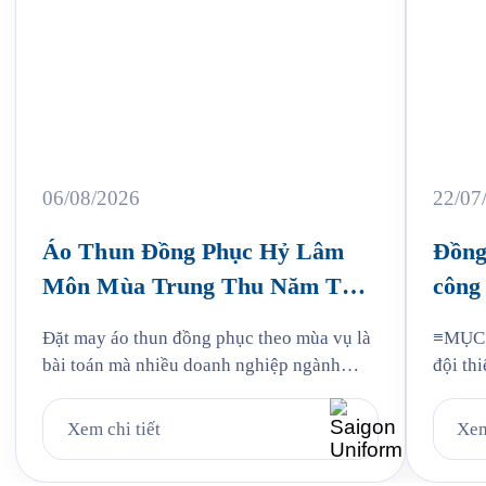
06/08/2026
22/07
Áo Thun Đồng Phục Hỷ Lâm
Đồng
Môn Mùa Trung Thu Năm Thứ
công 
3
Jam
Đặt may áo thun đồng phục theo mùa vụ là
≡MỤC L
bài toán mà nhiều doanh nghiệp ngành
đội thi
bánh kẹo gặp phải mỗi năm, và Hỷ Lâm
liệu: v
Môn cũng vậy. Cứ đến hẹn lại lên, mỗi năm
mẫu Ja
Xem chi tiết
Xem
khi mùa bánh Trung Thu về, Hỷ Lâm Môn
Quy tr
lại cùng Saigon Uniform chuẩn bị một bộ
Jama 6