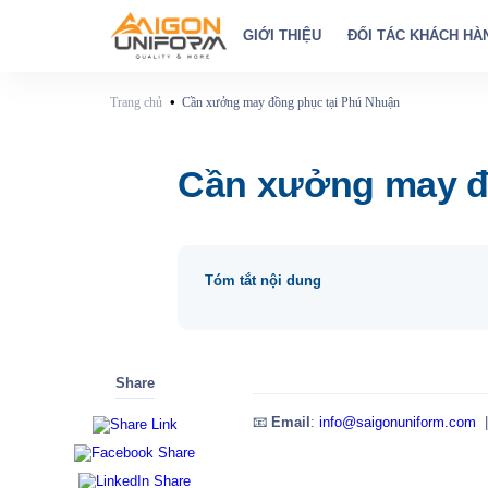
GIỚI THIỆU
ĐỐI TÁC KHÁCH HÀ
•
Trang chủ
Cần xưởng may đồng phục tại Phú Nhuận
Cần xưởng may đ
Tóm tắt nội dung
Share
📧
Email
:
info@saigonuniform.com
|