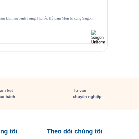
Đồng phục s
i năm khi mùa bánh Trung Thu về, Hỷ Lâm Môn lại cùng Saigon
≡MỤC LỤC 1. Bối 
thường gặp 6.1.
Xem chi tiế
am kết
Tư vấn
ảo hành
chuyên nghiệp
ng tôi
Theo dõi chúng tôi