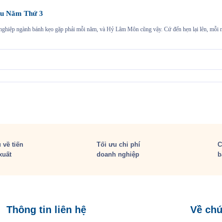
u Năm Thứ 3
h nghiệp ngành bánh kẹo gặp phải mỗi năm, và Hỷ Lâm Môn cũng vậy. Cứ đến hẹn lại lên, mỗ
 về tiến
Tối ưu chi phí
C
xuất
doanh nghiệp
b
Thông tin liên hệ
Về chú