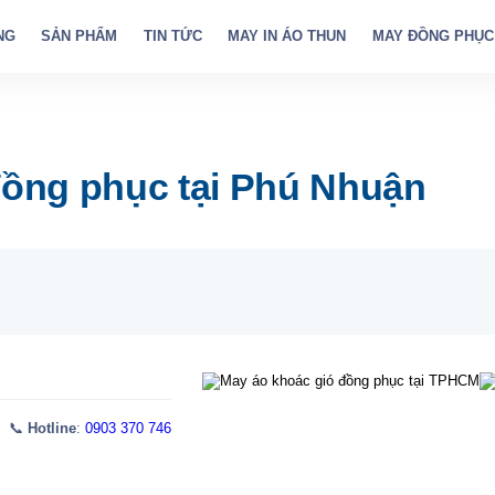
NG
SẢN PHẨM
TIN TỨC
MAY IN ÁO THUN
MAY ĐỒNG PHỤC
ồng phục tại Phú Nhuận
 📞
Hotline
:
0903 370 746